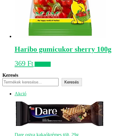
Haribo gumicukor sherry 100g
369
Ft
Kosárba
Keresés
Keresés
Akciós
Akció
termék
Dare ostya kakaókrémes tölt. 29g