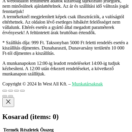
A weboldalon feltüntetett adatok kizárólag tájékoztató jellegűek,
nem minősülnek ajánlattételnek. Az ár és szállítási idő változás jogát
fenntartjuk!
A termékeknél megjelenített képek csak illusztrációk, a valóságtól
eltérhetnek. Az oldalon lévő esetleges hibákért felelősséget nem
vállalunk. Eltérés esetén a gyártó által megadott paraméterek
érvényesek! A feltüntetett árak bruttóban értendők.
* Szállítás díja: 999 Ft. Taksonyban 5000 Ft feletti rendelés esetén a
kiszállítás díjmentes. Dunaharaszti, Dunavarsány területén 10 000
Ft-tól díjmentes a kiszállítás.
A munkanapokon 12:00-ig leadott rendeléseket 14:00-ig tudjuk
kézbesíteni. A 12:00 után érkezett rendeléseket, a következő
munkanapon szállítjuk.
Copyright © 2024 In West All Kft.
–
Munkatársaknak
Kosarad
(items: 0)
Termék
Részletek
Összeg