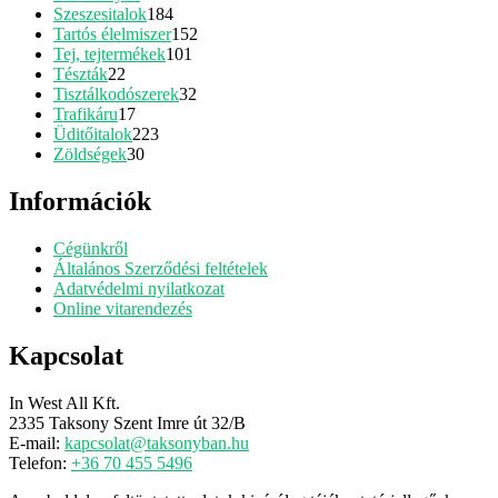
termék
184
Szeszesitalok
184
termék
152
Tartós élelmiszer
152
101
termék
Tej, tejtermékek
101
22
termék
Tészták
22
termék
32
Tisztálkodószerek
32
17
termék
Trafikáru
17
termék
223
Üditőitalok
223
30
termék
Zöldségek
30
termék
Információk
Cégünkről
Általános Szerződési feltételek
Adatvédelmi nyilatkozat
Online vitarendezés
Kapcsolat
In West All Kft.
2335 Taksony Szent Imre út 32/B
E-mail:
kapcsolat@taksonyban.hu
Telefon:
+36 70 455 5496