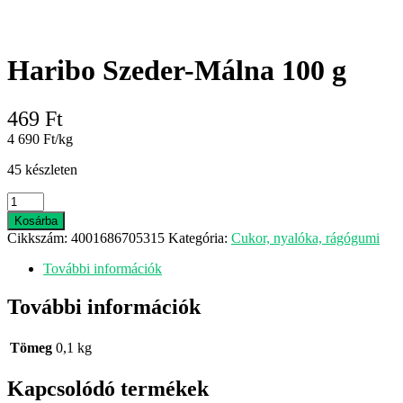
Haribo Szeder-Málna 100 g
469
Ft
4 690 Ft/kg
45 készleten
Haribo
Szeder-
Kosárba
Málna
Cikkszám:
4001686705315
Kategória:
Cukor, nyalóka, rágógumi
100
g
További információk
mennyiség
További információk
Tömeg
0,1 kg
Kapcsolódó termékek