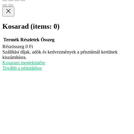
Kosarad
(items: 0)
Termék
Részletek
Összeg
Részösszeg
0 Ft
Termékek
Szállítási díjak, adók és kedvezmények a pénztárnál kerülnek
kiszámításra.
a
Kosaram megtekintése
kosárban
Tovább a pénztárhoz