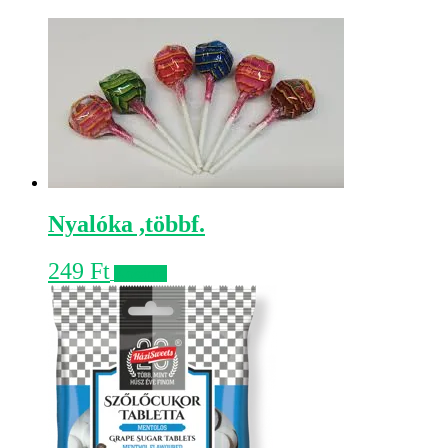
Nyalóka ,többf.
249
Ft
Kosárba