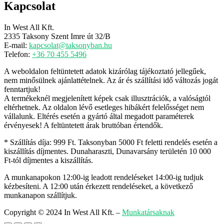
Kapcsolat
In West All Kft.
2335 Taksony Szent Imre út 32/B
E-mail:
kapcsolat@taksonyban.hu
Telefon:
+36 70 455 5496
A weboldalon feltüntetett adatok kizárólag tájékoztató jellegűek,
nem minősülnek ajánlattételnek. Az ár és szállítási idő változás jogát
fenntartjuk!
A termékeknél megjelenített képek csak illusztrációk, a valóságtól
eltérhetnek. Az oldalon lévő esetleges hibákért felelősséget nem
vállalunk. Eltérés esetén a gyártó által megadott paraméterek
érvényesek! A feltüntetett árak bruttóban értendők.
* Szállítás díja: 999 Ft. Taksonyban 5000 Ft feletti rendelés esetén a
kiszállítás díjmentes. Dunaharaszti, Dunavarsány területén 10 000
Ft-tól díjmentes a kiszállítás.
A munkanapokon 12:00-ig leadott rendeléseket 14:00-ig tudjuk
kézbesíteni. A 12:00 után érkezett rendeléseket, a következő
munkanapon szállítjuk.
Copyright © 2024 In West All Kft.
–
Munkatársaknak