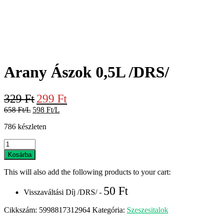
Arany Ászok 0,5L /DRS/
Original
Current
329
Ft
299
Ft
price
price
658 Ft/L
598 Ft/L
was:
is:
329 Ft.
299 Ft.
786 készleten
Arany
Ászok
Kosárba
0,5L
/DRS/
This will also add the following products to your cart:
mennyiség
50
Ft
Visszaváltási Díj /DRS/ -
Cikkszám:
5998817312964
Kategória:
Szeszesitalok