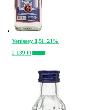
Yenissey 0,5L 21%
2 139
Ft
Kosárba