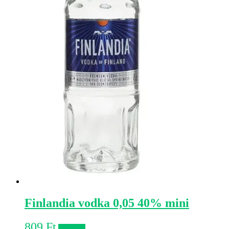
Finlandia vodka 0,05 40% mini
809
Ft
Kosárba