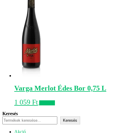
Varga Merlot Édes Bor 0,75 L
1 059
Ft
Kosárba
Keresés
Keresés
Akciós
Akció