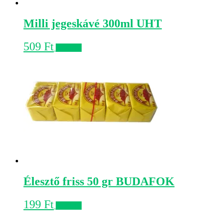
Milli jegeskávé 300ml UHT
509
Ft
Kosárba
Élesztő friss 50 gr BUDAFOK
199
Ft
Kosárba