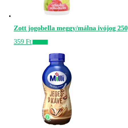
Zott jogobella meggy/málna ivójog 25
359
Ft
Kosárba