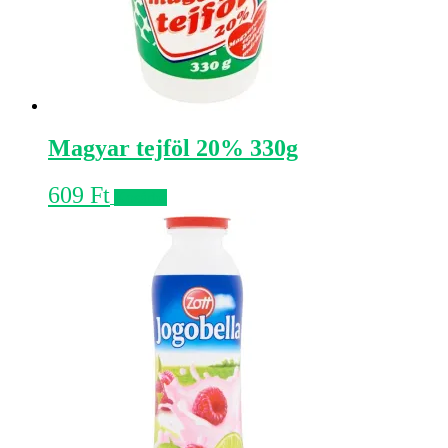
Magyar tejföl 20% 330g
609
Ft
Kosárba