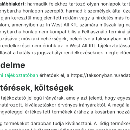
alábbiakért:
harmadik felekhez tartozó olyan honlapok tar
ksonyban.hu honlapon szereplő, harmadik személyek által üz
apján keresztül megjelenített reklám vagy a hirdetés más 
rtalom, amennyiben az In West All Kft. számára műszakilag 
yban.hu honlap nem kompatibilis a Felhasználó termináljáva
ozásával; műszaki nehézségek, beleértve a taksonyban.hu
endelkezései nem érintik az In West All Kft. tájékoztatáss
llását a hatályos jogszabályi rendelkezéseknek megfelelőe
édelme
i tájékoztatóban
érhetőek el, a https://taksonyban.hu/ada
ltérések, költségek
ájékoztató jellegű irányárak, amely azt jelenti, hogy egyes
tározott, kiválasztáskor érvényes irányáraktól. A megálla
ngyöleggel értékesített termékek árához a kosárban hozzá
g termékeket darabban tudja kiválasztani. A lédig termékek