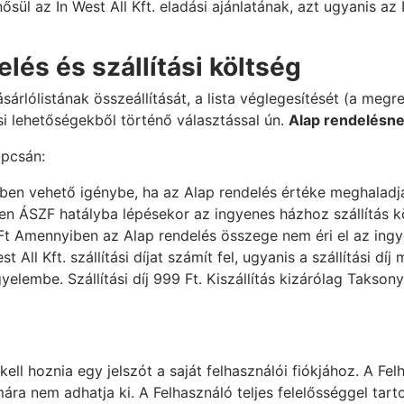
 az In West All Kft. eladási ajánlatának, azt ugyanis az In
elés és szállítási költség
ásárlólistának összeállítását, a lista véglegesítését (a megr
ési lehetőségekből történő választással ún.
Alap rendelésn
apcsán:
ben vehető igénybe, ha az Alap rendelés értéke meghaladja
len ÁSZF hatályba lépésekor az ingyenes házhoz szállítás 
t Amennyiben az Alap rendelés összege nem éri el az ingye
 All Kft. szállítási díjat számít fel, ugyanis a szállítási d
igyelembe. Szállítási díj 999 Ft. Kiszállítás kizárólag Takso
kell hoznia egy jelszót a saját felhasználói fiókjához. A Fel
mára nem adhatja ki. A Felhasználó teljes felelősséggel tart