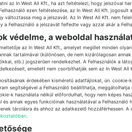
tni az In West All Kft., ha azt feltételezi, hogy jelszóval 
használó ezen feltételezése, az In West All Kft. jogosult a
gy változtassa meg a jelszavát. Az In West All Kft. nem fel
a Felhasználó a jelszavát felfedte vagy azzal akár a Felhas
gok védelme, a weboldal használ
ltetője az In West All Kft., amelyet megillet minden olyan
 annak tartalmával (különösen, de nem kizárólagosan annak 
tókkal, stb.) jogszerűen rendelkezhet. A Felhasználók a lát
kezéseit, emellett nem csorbíthatják sem az In West All Kf
osításának érdekében kisméretű adatfájlokat, ún. cookie-k
m segítségével a Felhasználó beállíthatja, meggátolhatja 
ookie-k használata nélkül előfordulhat, hogy nem képes ha
al és annak egyes funkcióinak használatával a Felhasználó h
jenek tárolásra és ahhoz az adatkezelő hozzáférhessen. A 
ékoztatóban
.
hetősége