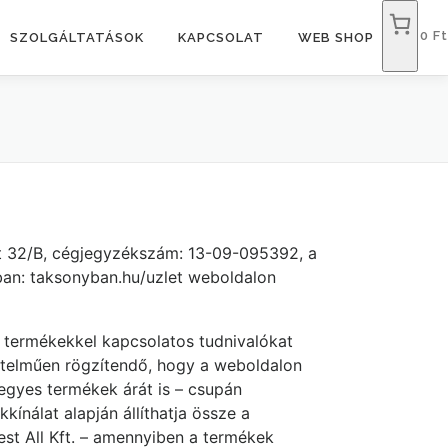
0 Ft
SZOLGÁLTATÁSOK
KAPCSOLAT
WEB SHOP
 út 32/B, cégjegyzékszám: 13-09-095392, a
ban: taksonyban.hu/uzlet weboldalon
s termékekkel kapcsolatos tudnivalókat
értelműen rögzítendő, hogy a weboldalon
 egyes termékek árát is – csupán
kínálat alapján állíthatja össze a
est All Kft. – amennyiben a termékek