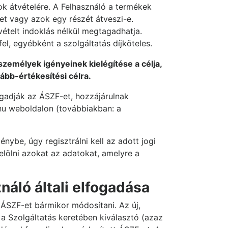
zok átvételére. A Felhasználó a termékek
et vagy azok egy részét átveszi-e.
ételt indoklás nélkül megtagadhatja.
l, egyébként a szolgáltatás díjköteles.
zemélyek igényeinek kielégítése a célja,
ább-értékesítési célra.
ogadják az ÁSZF-et, hozzájárulnak
hu weboldalon (továbbiakban: a
nybe, úgy regisztrálni kell az adott jogi
elölni azokat az adatokat, amelyre a
náló általi elfogadása
z ÁSZF-et bármikor módosítani. Az új,
a Szolgáltatás keretében kiválasztó (azaz