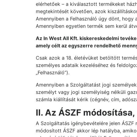
elérhetőek – a kiválasztott termékeket házh
megtekintését követően, azok kiszállításko
Amennyiben a Felhasználó úgy dönt, hogy a
Amennyiben egyetlen termék sem kerül átvét
Az In West All Kft. kiskereskedelmi tevék
amely célt az egyszerre rendelhető mennyi
Csak azok a 18. életévüket betöltött termé
személyes adataik kezeléséhez és feldolgo
„Felhasználó”).
Amennyiben a Szolgáltatást jogi személyek é
személyt vagy jogi személyiség nélküli gaz
számla kiállítását kérik (cégnév, cím, adós
II. Az ÁSZF módosítása,
A Szolgáltatás igénybevételére jelen ÁSZF r
módosított ÁSZF akkor lép hatályba, amiko