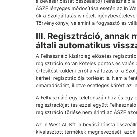
a bevásárlólistát összeállító) Felhasználó 
ÁSZF lényeges módosítása esetén az In West 
ők a Szolgáltatás ismételt igénybevételéve
Törvénykönyv, valamint a fogyasztó és vál
III. Regisztráció, annak 
általi automatikus vissz
A Felhasználó kizárólag előzetes regisztrác
regisztráció során köteles pontos és valós
értesítést küldeni erről a változásról a Sz
kérheti regisztrációja törlését is. Nem a 
elmaradásáért, illetve esetleges kárért az In
A Felhasználó egy telefonszámhoz és egy ema
regisztrációját (és ezzel együtt Felhasználó
regisztráció törlése nem érinti az ÁSZF az
Az In West All Kft. a bevásárlólista összeá
kiválasztott termékek megnevezését, azok k