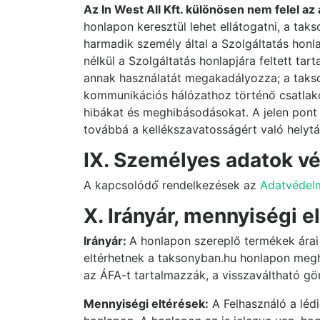
Az In West All Kft. különösen nem felel az 
honlapon keresztül lehet ellátogatni, a ta
harmadik személy által a Szolgáltatás honl
nélkül a Szolgáltatás honlapjára feltett ta
annak használatát megakadályozza; a takson
kommunikációs hálózathoz történő csatlak
hibákat és meghibásodásokat. A jelen pont r
továbbá a kellékszavatosságért való helytá
IX. Személyes adatok v
A kapcsolódó́ rendelkezések az
Adatvédelm
X. Irányár, mennyiségi e
Irányár:
A honlapon szereplő termékek árai t
eltérhetnek a taksonyban.hu honlapon megha
az ÁFA-t tartalmazzák, a visszaváltható gö
Mennyiségi eltérések:
A Felhasználó a lédi