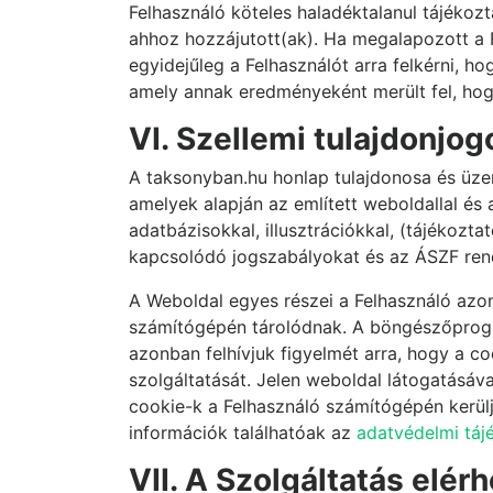
Felhasználó köteles haladéktalanul tájékozta
ahhoz hozzájutott(ak). Ha megalapozott a Fel
egyidejűleg a Felhasználót arra felkérni, ho
amely annak eredményeként merült fel, hogy 
VI. Szellemi tulajdonjo
A taksonyban.hu honlap tulajdonosa és üzeme
amelyek alapján az említett weboldallal és
adatbázisokkal, illusztrációkkal, (tájékozta
kapcsolódó jogszabályokat és az ÁSZF rendel
A Weboldal egyes részei a Felhasználó azon
számítógépén tárolódnak. A böngészőprogra
azonban felhívjuk figyelmét arra, hogy a c
szolgáltatását. Jelen weboldal látogatásáv
cookie-k a Felhasználó számítógépén kerül
információk találhatóak az
adatvédelmi táj
VII. A Szolgáltatás elér