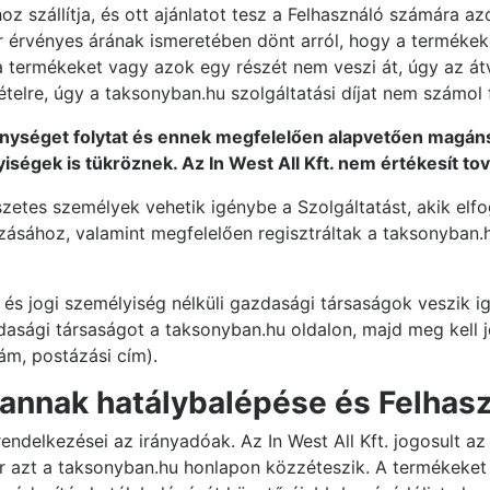
oz szállítja, és ott ajánlatot tesz a Felhasználó számára a
r érvényes árának ismeretében dönt arról, hogy a termékek
 termékeket vagy azok egy részét nem veszi át, úgy az átv
elre, úgy a taksonyban.hu szolgáltatási díjat nem számol fe
enységet folytat és ennek megfelelően alapvetően magáns
ségek is tükröznek. Az In West All Kft. nem értékesít tov
szetes személyek vehetik igénybe a Szolgáltatást, akik elf
zásához, valamint megfelelően regisztráltak a taksonyban.
s jogi személyiség nélküli gazdasági társaságok veszik igé
dasági társaságot a taksonyban.hu oldalon, majd meg kell j
zám, postázási cím).
 annak hatálybalépése és Felhasz
endelkezései az irányadóak. Az In West All Kft. jogosult a
r azt a taksonyban.hu honlapon közzéteszik. A termékeket 