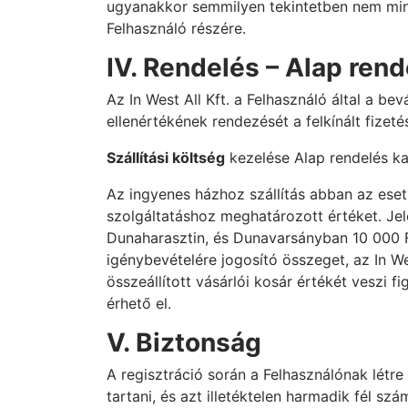
ugyanakkor semmilyen tekintetben nem minősül
Felhasználó részére.
IV. Rendelés – Alap rend
Az In West All Kft. a Felhasználó által a bev
ellenértékének rendezését a felkínált fizet
Szállítási költség
kezelése Alap rendelés k
Az ingyenes házhoz szállítás abban az eset
szolgáltatáshoz meghatározott értéket. Je
Dunaharasztin, és Dunavarsányban 10 000 F
igénybevételére jogosító összeget, az In West
összeállított vásárlói kosár értékét veszi f
érhető el.
V. Biztonság
A regisztráció során a Felhasználónak létre 
tartani, és azt illetéktelen harmadik fél szá