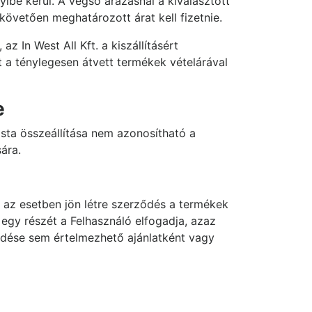
ibe kerül. A végső árazásnál a kiválasztott
követően meghatározott árat kell fizetnie.
z In West All Kft. a kiszállításért
at a ténylegesen átvett termékek vételárával
e
ista összeállítása nem azonosítható a
sára.
n az esetben jön létre szerződés a termékek
 egy részét a Felhasználó elfogadja, azaz
kedése sem értelmezhető ajánlatként vagy