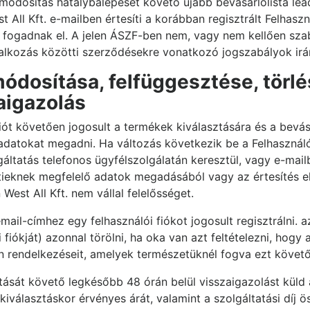
a módosítás hatálybalépését követő újabb bevásárlólista le
All Kft. e-mailben értesíti a korábban regisztrált Felhaszn
l fogadnak el. A jelen ÁSZF-ben nem, vagy nem kellően sza
lalkozás közötti szerződésekre vonatkozó jogszabályok ir
módosítása, felfüggesztése, törlés
aigazolás
iót követően jogosult a termékek kiválasztására és a bevásá
 adatokat megadni. Ha változás következik be a Felhasznál
olgáltatás telefonos ügyfélszolgálatán keresztül, vagy e-ma
fentieknek megfelelő adatok megadásából vagy az értesítés 
 West All Kft. nem vállal felelősséget.
il-címhez egy felhasználói fiókot jogosult regisztrálni. az
i fiókját) azonnal törölni, ha oka van azt feltételezni, ho
on rendelkezéseit, amelyek természetüknél fogva ezt követ
llítását követő legkésőbb 48 órán belül visszaigazolást küld
iválasztáskor érvényes árát, valamint a szolgáltatási díj 