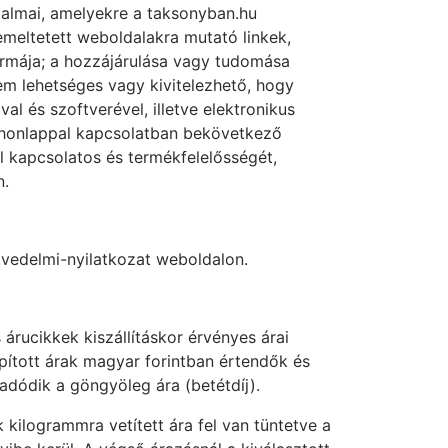
talmai, amelyekre a taksonyban.hu
emeltetett weboldalakra mutató linkek,
formája; a hozzájárulása vagy tudomása
nem lehetséges vagy kivitelezhető, hogy
l és szoftverével, illetve elektronikus
 honlappal kapcsolatban bekövetkező
al kapcsolatos és termékfelelősségét,
n.
tvedelmi-nyilatkozat weboldalon.
 árucikkek kiszállításkor érvényes árai
pított árak magyar forintban értendők és
adódik a göngyöleg ára (betétdíj).
 kilogrammra vetített ára fel van tüntetve a