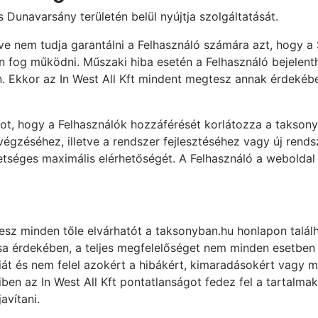
s Dunavarsány területén belül nyújtja szolgáltatását.
ve nem tudja garantálni a Felhasználó számára azt, hogy 
 fog működni. Műszaki hiba esetén a Felhasználó bejelenthe
n. Ekkor az In West All Kft mindent megtesz annak érdekébe
ogot, hogy a Felhasználók hozzáférését korlátozza a takso
végzéséhez, illetve a rendszer fejlesztéséhez vagy új rend
ehetséges maximális elérhetőségét. A Felhasználó a webolda
gtesz minden tőle elvárhatót a taksonyban.hu honlapon talá
sa érdekében, a teljes megfelelőséget nem minden esetben 
ciát és nem felel azokért a hibákért, kimaradásokért vagy
en az In West All Kft pontatlanságot fedez fel a tartalmak
avítani.