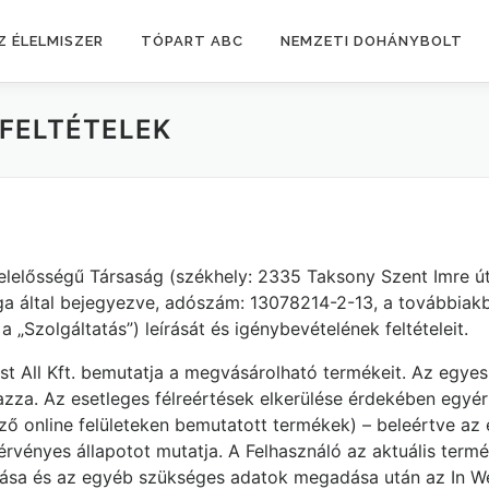
Z ÉLELMISZER
TÓPART ABC
NEMZETI DOHÁNYBOLT
FELTÉTELEK
t Felelősségű Társaság (székhely: 2335 Taksony Szent Imre
a által bejegyezve, adószám: 13078214-2-13, a továbbiak
a „Szolgáltatás”) leírását és igénybevételének feltételeit.
st All Kft. bemutatja a megvásárolható termékeit. Az egye
mazza. Az esetleges félreértések elkerülése érdekében egy
böző online felületeken bemutatott termékek) – beleértve az
rvényes állapotot mutatja. A Felhasználó az aktuális termék
llítása és az egyéb szükséges adatok megadása után az In W