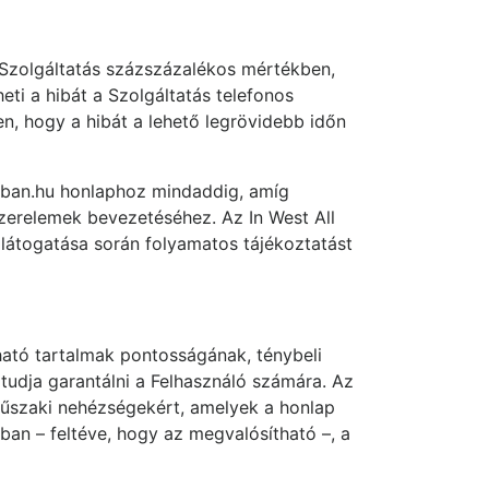
a Szolgáltatás százszázalékos mértékben,
ti a hibát a Szolgáltatás telefonos
n, hogy a hibát a lehető legrövidebb időn
nyban.hu honlaphoz mindaddig, amíg
szerelemek bevezetéséhez. Az In West All
l látogatása során folyamatos tájékoztatást
lható tartalmak pontosságának, ténybeli
tudja garantálni a Felhasználó számára. Az
 műszaki nehézségekért, amelyek a honlap
ban – feltéve, hogy az megvalósítható –, a