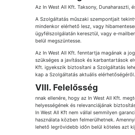
Az In West All Kft. Taksony, Dunaharaszti, é
A Szolgáltatás műszaki szempontjait tekint
mindenkor elérhető lesz, vagy hibamentesen
ügyfélszolgálatán keresztül, vagy e-mailbe
belül megszüntesse.
Az In West All Kft. fenntartja magának a j
szükséges a javítások és karbantartások el
Kft. igyekszik biztosítani a Szolgáltatás l
kap a Szolgáltatás aktuális elérhetőségéről.
VIII. Felelősség
nnak ellenére, hogy az In West All Kft. me
helyességének és relevanciájának biztosítá
In West All Kft nem vállal semmilyen garan
használata közben felmerülhetnek. Amennyib
lehető legrövidebb időn belül köteles azt kij