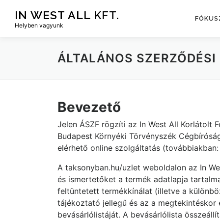
Tovább
IN WEST ALL KFT.
a
FÓKUS
Helyben vagyunk
tartalomhoz
ÁLTALÁNOS SZERZŐDÉSI 
Bevezető
Jelen ÁSZF rögzíti az In West All Korlátol
Budapest Környéki Törvényszék Cégbíróság
elérhető online szolgáltatás (továbbiakban: 
A taksonyban.hu/uzlet weboldalon az In We
és ismertetőket a termék adatlapja tartal
feltüntetett termékkínálat (illetve a külön
tájékoztató jellegű és az a megtekintéskor é
bevásárlólistáját. A bevásárlólista összeá