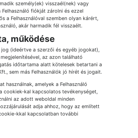
harmadik személy(ek) visszaél(nek) vagy
 Felhasználó fiókját zárolni és ezzel
elős a Felhasználóval szemben olyan kárért,
ználó, akár harmadik fél visszaélt.
ata, működése
 jog (ideértve a szerzői és egyéb jogokat),
megjelenítésével, az azon található
ogatás időtartama alatt kötelesek betartani a
t., sem más Felhasználók jó hírét és jogait.
at használnak, amelyek a Felhasználó
a cookiek-kal kapcsolatos tevékenységet,
sználni az adott weboldal minden
ozzájárulását adja ahhoz, hogy az említett
cookie-kkal kapcsolatban további