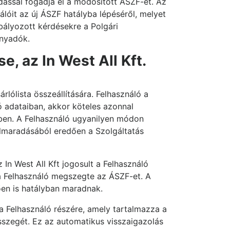
adással fogadja el a módosított ÁSZF-et. Az
álóit az új ÁSZF hatályba lépéséről, melyet
bályozott kérdésekre a Polgári
ányadók.
e, az In West All Kft.
rlólista összeállítására. Felhasználó a
ó adataiban, akkor köteles azonnal
ilben. A Felhasználó ugyanilyen módon
elmaradásából eredően a Szolgáltatás
 In West All Kft jogosult a Felhasználó
gy a Felhasználó megszegte az ÁSZF-et. A
ően is hatályban maradnak.
 a Felhasználó részére, amely tartalmazza a
összegét. Ez az automatikus visszaigazolás