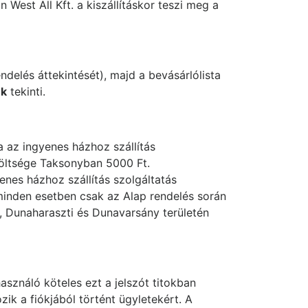
 West All Kft. a kiszállításkor teszi meg a
endelés áttekintését), majd a bevásárlólista
ek
tekinti.
 az ingyenes házhoz szállítás
költsége Taksonyban 5000 Ft.
nes házhoz szállítás szolgáltatás
íj minden esetben csak az Alap rendelés során
ny, Dunaharaszti és Dunavarsány területén
használó köteles ezt a jelszót titokban
ozik a fiókjából történt ügyletekért. A