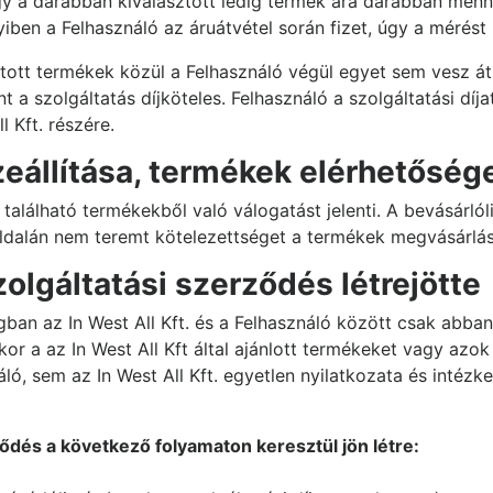
gy a darabban kiválasztott lédig termék ára darabban menny
ben a Felhasználó az áruátvétel során fizet, úgy a mérést 
tott termékek közül a Felhasználó végül egyet sem vesz át, a
t a szolgáltatás díjköteles. Felhasználó a szolgáltatási díj
l Kft. részére.
zeállítása, termékek elérhetőség
található termékekből való válogatást jelenti. A bevásárlól
ldalán nem teremt kötelezettséget a termékek megvásárlá
szolgáltatási szerződés létrejötte
ngban az In West All Kft. és a Felhasználó között csak abba
or a az In West All Kft által ajánlott termékeket vagy azok
áló, sem az In West All Kft. egyetlen nyilatkozata és intéz
ődés a következő folyamaton keresztül jön létre: