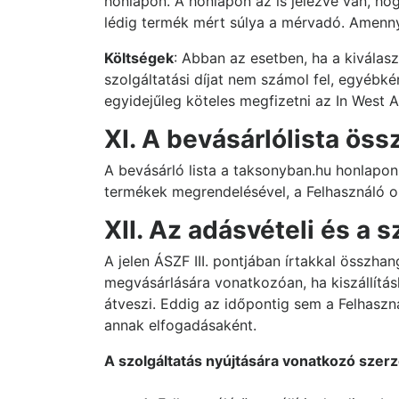
honlapon. A honlapon az is jelezve van, ho
lédig termék mért súlya a mérvadó. Amennyi
Költségek
: Abban az esetben, ha a kiválasz
szolgáltatási díjat nem számol fel, egyébkén
egyidejűleg köteles megfizetni az In West Al
XI. A bevásárlólista öss
A bevásárló lista a taksonyban.hu honlapon 
termékek megrendelésével, a Felhasználó o
XII. Az adásvételi és a 
A jelen ÁSZF III. pontjában írtakkal összha
megvásárlására vonatkozóan, ha kiszállításk
átveszi. Eddig az időpontig sem a Felhaszn
annak elfogadásaként.
A szolgáltatás nyújtására vonatkozó szerz