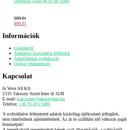
Dobozos Tojás M 10 db Tofer
999
Ft
Original
890
Ft
price
Current
was:
price
Információk
999 Ft.
is:
890 Ft.
Cégünkről
Általános Szerződési feltételek
Adatvédelmi nyilatkozat
Online vitarendezés
Kapcsolat
In West All Kft.
2335 Taksony Szent Imre út 32/B
E-mail:
kapcsolat@taksonyban.hu
Telefon:
+36 70 455 5496
A weboldalon feltüntetett adatok kizárólag tájékoztató jellegűek,
nem minősülnek ajánlattételnek. Az ár és szállítási idő változás jogát
fenntartjuk!
A termékeknél megjelenített képek csak illusztrációk, a valóságtól