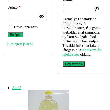
Kötelező
Jelszó
*
Személyes adataidat a
fiókodhoz való
Emlékezz rám
hozzáféréshez, és egyéb a
weboldal által számodra
Belépés
nyújtott szolgáltatások
biztosítására használjuk.
Elfelejtett jelszó?
További információkért
látogass el a
Adatkezelési
tájékoztató
oldalra.
Regisztráció
Akciós
Akció
termék