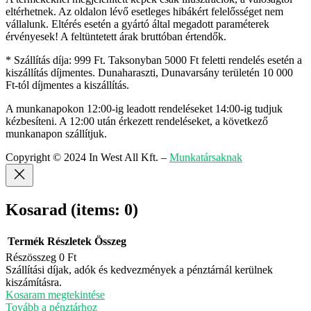
eltérhetnek. Az oldalon lévő esetleges hibákért felelősséget nem
vállalunk. Eltérés esetén a gyártó által megadott paraméterek
érvényesek! A feltüntetett árak bruttóban értendők.
* Szállítás díja: 999 Ft. Taksonyban 5000 Ft feletti rendelés esetén a
kiszállítás díjmentes. Dunaharaszti, Dunavarsány területén 10 000
Ft-tól díjmentes a kiszállítás.
A munkanapokon 12:00-ig leadott rendeléseket 14:00-ig tudjuk
kézbesíteni. A 12:00 után érkezett rendeléseket, a következő
munkanapon szállítjuk.
Copyright © 2024 In West All Kft.
–
Munkatársaknak
Kosarad
(items: 0)
Termék
Részletek
Összeg
Részösszeg
0 Ft
Termékek
Szállítási díjak, adók és kedvezmények a pénztárnál kerülnek
kiszámításra.
a
Kosaram megtekintése
kosárban
Tovább a pénztárhoz