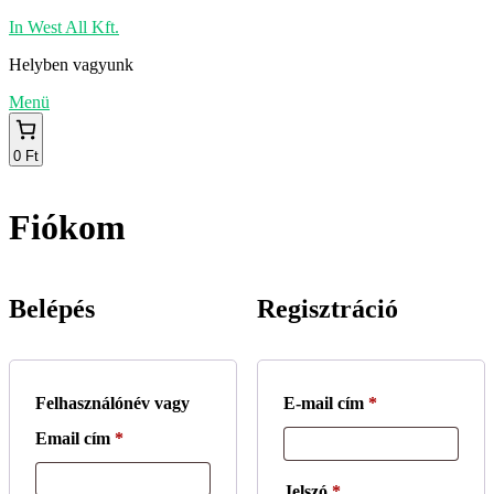
Tovább
In West All Kft.
a
Helyben vagyunk
tartalomhoz
Menü
0 Ft
Fókusz Élelmiszer
Tópart ABC
Fiókom
Nemzeti Dohánybolt
Szolgáltatások
Kapcsolat
Web shop
Belépés
Regisztráció
Kosár
Összes akciós termék
Pénztár
Rendelések
Fiók beállítások
Kötelező
Felhasználónév vagy
E-mail cím
*
Kötelező
Email cím
*
Kötelező
Jelszó
*