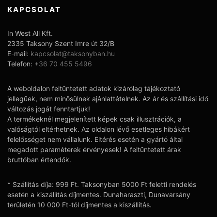
KAPCSOLAT
In West All Kft.
2335 Taksony Szent Imre út 32/B
E-mail:
kapcsolat@taksonyban.hu
Telefon:
+36 70 455 5496
A weboldalon feltüntetett adatok kizárólag tájékoztató
jellegűek, nem minősülnek ajánlattételnek. Az ár és szállítási idő
változás jogát fenntartjuk!
A termékeknél megjelenített képek csak illusztrációk, a
valóságtól eltérhetnek. Az oldalon lévő esetleges hibákért
felelősséget nem vállalunk. Eltérés esetén a gyártó által
megadott paraméterek érvényesek! A feltüntetett árak
bruttóban értendők.
* Szállítás díja: 999 Ft. Taksonyban 5000 Ft feletti rendelés
esetén a kiszállítás díjmentes. Dunaharaszti, Dunavarsány
területén 10 000 Ft-tól díjmentes a kiszállítás.