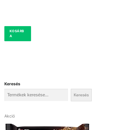
KOSÁRB
A
Keresés
Keresés
A
Akció
k
c