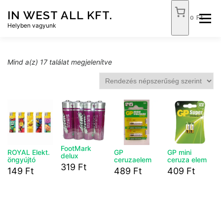
Tovább
IN WEST ALL KFT.
a
0 Ft
Menü
tartalomhoz
Helyben vagyunk
FÓKUSZ ÉLELMISZER
TÓPART ABC
S
Mind a(z) 17 találat megjelenítve
o
r
t
NEMZETI DOHÁNYBOLT
SZOLGÁLTATÁSOK
e
d
b
KAPCSOLAT
WEB SHOP
y
p
FootMark
ROYAL Elekt.
GP
GP mini
o
delux
öngyújtó
ceruzaelem
ceruza elem
ceruzaelem
p
319
Ft
Autumn
A27
1,5v 2db-os
149
Ft
489
Ft
409
Ft
4db-os
2023/2
u
l
a
r
i