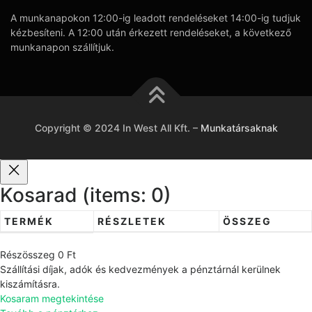
A munkanapokon 12:00-ig leadott rendeléseket 14:00-ig tudjuk
kézbesíteni. A 12:00 után érkezett rendeléseket, a következő
munkanapon szállítjuk.
Copyright © 2024 In West All Kft.
–
Munkatársaknak
Kosarad
(items: 0)
TERMÉK
RÉSZLETEK
ÖSSZEG
T
Részösszeg
0 Ft
e
Szállítási díjak, adók és kedvezmények a pénztárnál kerülnek
r
kiszámításra.
Kosaram megtekintése
m