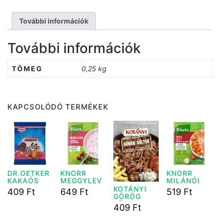
További információk
További információk
TÖMEG
0,25 kg
KAPCSOLÓDÓ TERMÉKEK
DR.OETKER
KNORR
KNORR
KAKAÓS
MEGGYLEV
MILÁNÓI
TORTA
ES 56G
ALAP 60GR
KOTÁNYI
409
Ft
649
Ft
519
Ft
DARA 30 G
GÖRÖG
SÜLTEK 35
409
Ft
G