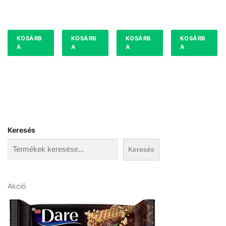
KOSÁRB
KOSÁRB
KOSÁRB
KOSÁRB
A
A
A
A
Keresés
Keresés
A
Akció
k
c
i