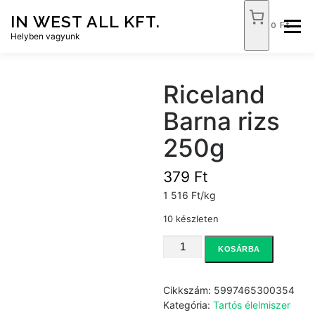
Tovább
IN WEST ALL KFT.
a
0 Ft
Menü
tartalomhoz
Helyben vagyunk
FÓKUSZ ÉLELMISZER
TÓPART ABC
Riceland
Barna rizs
NEMZETI DOHÁNYBOLT
SZOLGÁLTATÁSOK
250g
379
Ft
KAPCSOLAT
WEB SHOP
1 516 Ft/kg
10 készleten
Riceland
KOSÁRBA
Barna
rizs
250g
Cikkszám:
5997465300354
mennyiség
Kategória:
Tartós élelmiszer