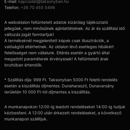
E-mail:
kapcsolat@taksonyban.hu
Telefon:
+36 70 455 5496
A weboldalon feltüntetett adatok kizárólag tájékoztató
jellegűek, nem minősülnek ajánlattételnek. Az ár és szállítási idő
változás jogát fenntartjuk!
A termékeknél megjelenített képek csak illusztrációk, a
valóságtól eltérhetnek. Az oldalon lévő esetleges hibákért
felelősséget nem vállalunk. Eltérés esetén a gyártó által
megadott paraméterek érvényesek! A feltüntetett árak
bruttóban értendők.
* Szállítás díja: 999 Ft. Taksonyban 5000 Ft feletti rendelés
esetén a kiszállítás díjmentes. Dunaharaszti, Dunavarsány
területén 10 000 Ft-tól díjmentes a kiszállítás.
A munkanapokon 12:00-ig leadott rendeléseket 14:00-ig tudjuk
kézbesíteni. A 12:00 után érkezett rendeléseket, a következő
munkanapon szállítjuk.