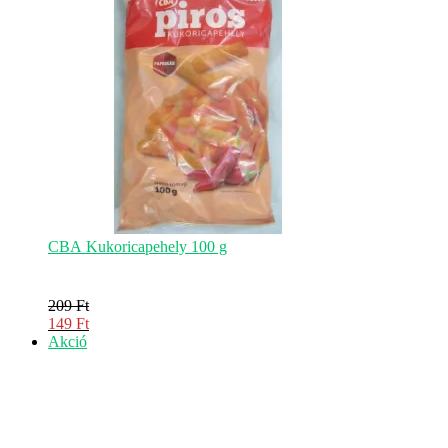
CBA Kukoricapehely 100 g
209
Ft
Original
149
Ft
price
Current
Akciós
Akció
was:
price
termék
209 Ft.
is:
149 Ft.