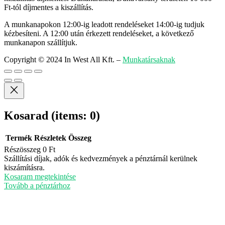
Ft-tól díjmentes a kiszállítás.
A munkanapokon 12:00-ig leadott rendeléseket 14:00-ig tudjuk
kézbesíteni. A 12:00 után érkezett rendeléseket, a következő
munkanapon szállítjuk.
Copyright © 2024 In West All Kft.
–
Munkatársaknak
Kosarad
(items: 0)
Termék
Részletek
Összeg
Részösszeg
0 Ft
Termékek
Szállítási díjak, adók és kedvezmények a pénztárnál kerülnek
kiszámításra.
a
Kosaram megtekintése
kosárban
Tovább a pénztárhoz