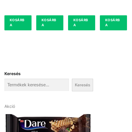
KOSÁRB
KOSÁRB
KOSÁRB
KOSÁRB
A
A
A
A
Keresés
Keresés
A
Akció
k
c
i
ó