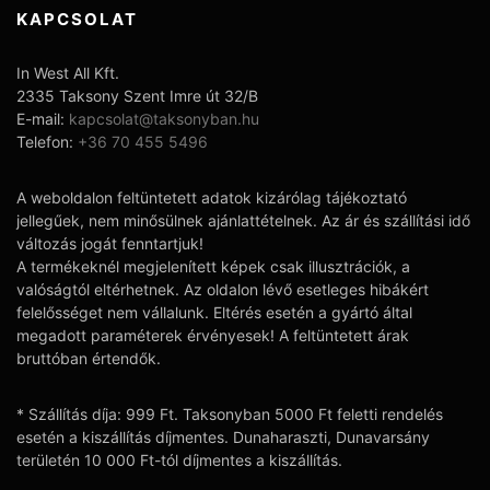
KAPCSOLAT
In West All Kft.
2335 Taksony Szent Imre út 32/B
E-mail:
kapcsolat@taksonyban.hu
Telefon:
+36 70 455 5496
A weboldalon feltüntetett adatok kizárólag tájékoztató
jellegűek, nem minősülnek ajánlattételnek. Az ár és szállítási idő
változás jogát fenntartjuk!
A termékeknél megjelenített képek csak illusztrációk, a
valóságtól eltérhetnek. Az oldalon lévő esetleges hibákért
felelősséget nem vállalunk. Eltérés esetén a gyártó által
megadott paraméterek érvényesek! A feltüntetett árak
bruttóban értendők.
* Szállítás díja: 999 Ft. Taksonyban 5000 Ft feletti rendelés
esetén a kiszállítás díjmentes. Dunaharaszti, Dunavarsány
területén 10 000 Ft-tól díjmentes a kiszállítás.