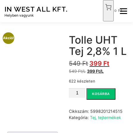
Tovább
IN WEST ALL KFT.
a
0 Ft
Menü
tartalomhoz
Helyben vagyunk
FÓKUSZ ÉLELMISZER
TÓPART ABC
Tolle UHT
Akció!
Tej 2,8% 1 L
NEMZETI DOHÁNYBOLT
SZOLGÁLTATÁSOK
O
C
549
Ft
399
Ft
r
u
549 Ft/L
399 Ft/L
i
r
KAPCSOLAT
WEB SHOP
g
r
622 készleten
i
e
Tolle
n
n
KOSÁRBA
UHT
a
t
Tej
l
p
2,8%
Cikkszám:
5998201214515
p
r
1
Kategória:
Tej, tejtermékek
r
i
L
i
c
mennyiség
c
e