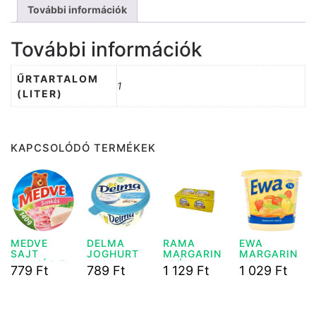
e
i
További információk
w
s
a
:
További információk
s
3
:
9
ŰRTARTALOM
5
9
1
(LITER)
4
9
F
t
F
.
KAPCSOLÓDÓ TERMÉKEK
t
.
MEDVE
DELMA
RAMA
EWA
SAJT
JOGHURT
MARGARIN
MARGARIN
SONKÁS,TO
450G
KRÉM
1KG
779
Ft
789
Ft
1 129
Ft
1 029
Ft
RMÁS 140G
TÉGLA 500
G