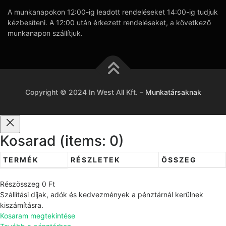
A munkanapokon 12:00-ig leadott rendeléseket 14:00-ig tudjuk
kézbesíteni. A 12:00 után érkezett rendeléseket, a következő
munkanapon szállítjuk.
Copyright © 2024 In West All Kft.
–
Munkatársaknak
Kosarad
(items: 0)
TERMÉK
RÉSZLETEK
ÖSSZEG
T
Részösszeg
0 Ft
e
Szállítási díjak, adók és kedvezmények a pénztárnál kerülnek
r
kiszámításra.
Kosaram megtekintése
m