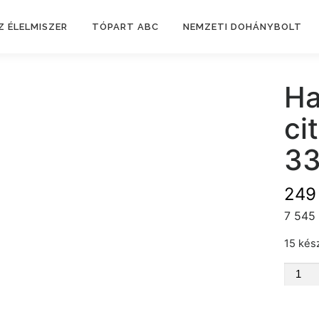
Z ÉLELMISZER
TÓPART ABC
NEMZETI DOHÁNYBOLT
Ha
ci
33
24
7 545 
15 kés
Halls
mézes
citro