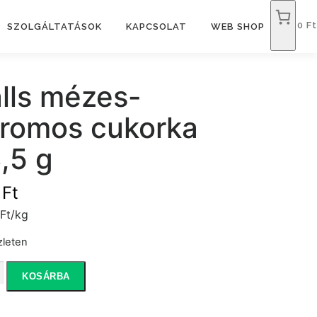
0 Ft
SZOLGÁLTATÁSOK
KAPCSOLAT
WEB SHOP
lls mézes-
tromos cukorka
,5 g
9
Ft
Ft/kg
zleten
KOSÁRBA
-
mos