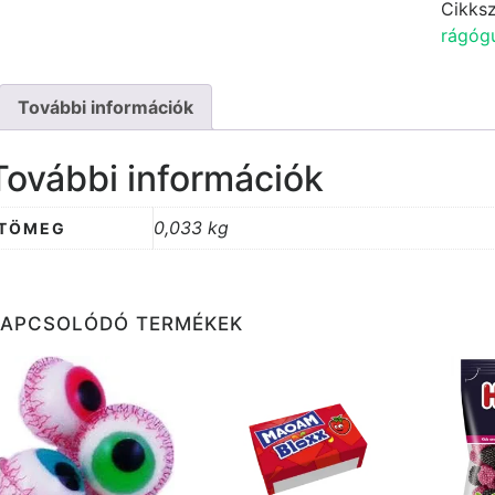
cukor
Cikks
33,5
rágóg
g
menny
További információk
További információk
0,033 kg
TÖMEG
KAPCSOLÓDÓ TERMÉKEK