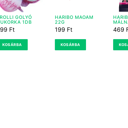
ROLLI GOLYÓ
HARIBO MAOAM
HARI
UKORKA 1DB
22G
MÁLN
299
Ft
199
Ft
469
KOSÁRBA
KOSÁRBA
KOS