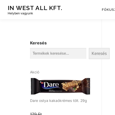
Tovább
IN WEST ALL KFT.
a
FÓKUS
Helyben vagyunk
tartalomhoz
Keresés
Keresés
A
Akció
k
c
i
ó
s
Dare ostya kakaókrémes tölt. 29g
t
e
179
Ft
r