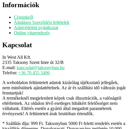
Információk
Cégünkről
Általános Szerződési feltételek
Adatvédelmi nyilatkozat
Online vitarendezés
Kapcsolat
In West All Kft.
2335 Taksony Szent Imre út 32/B
E-mail:
kapcsolat@taksonyban.hu
Telefon:
+36 70 455 5496
A weboldalon feltüntetett adatok kizárólag tájékoztató jellegűek,
nem minősülnek ajánlattételnek. Az ár és szállítási idő változás jogát
fenntartjuk!
A termékeknél megjelenített képek csak illusztrációk, a valóságtól
eltérhetnek. Az oldalon lévő esetleges hibákért felelősséget nem
vállalunk. Eltérés esetén a gyártó által megadott paraméterek
érvényesek! A feltüntetett árak bruttóban értendők.
* Szállítás díja: 999 Ft. Taksonyban 5000 Ft feletti rendelés esetén a
kiszállítás díjmentes. Dunaharaszti, Dunavarsány területén 10 000