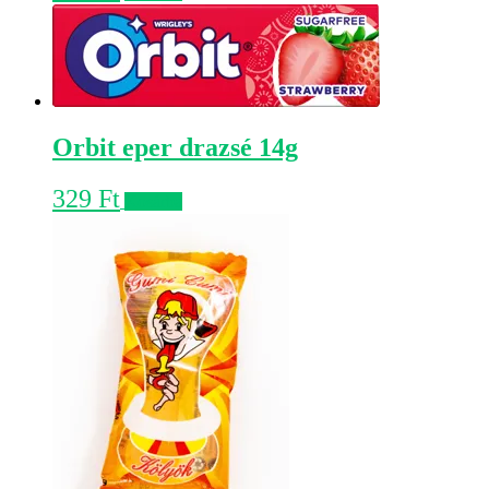
Orbit eper drazsé 14g
329
Ft
Kosárba