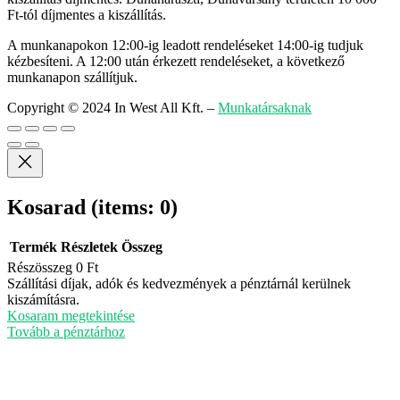
Ft-tól díjmentes a kiszállítás.
A munkanapokon 12:00-ig leadott rendeléseket 14:00-ig tudjuk
kézbesíteni. A 12:00 után érkezett rendeléseket, a következő
munkanapon szállítjuk.
Copyright © 2024 In West All Kft.
–
Munkatársaknak
Kosarad
(items: 0)
Termék
Részletek
Összeg
Részösszeg
0 Ft
Termékek
Szállítási díjak, adók és kedvezmények a pénztárnál kerülnek
kiszámításra.
a
Kosaram megtekintése
kosárban
Tovább a pénztárhoz