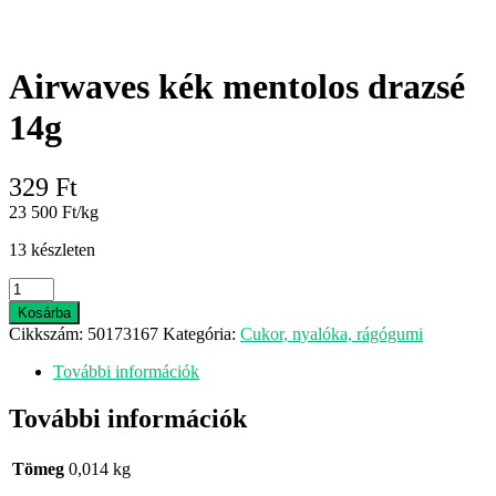
Airwaves kék mentolos drazsé
14g
329
Ft
23 500 Ft/kg
13 készleten
Airwaves
kék
Kosárba
mentolos
Cikkszám:
50173167
Kategória:
Cukor, nyalóka, rágógumi
drazsé
14g
További információk
mennyiség
További információk
Tömeg
0,014 kg