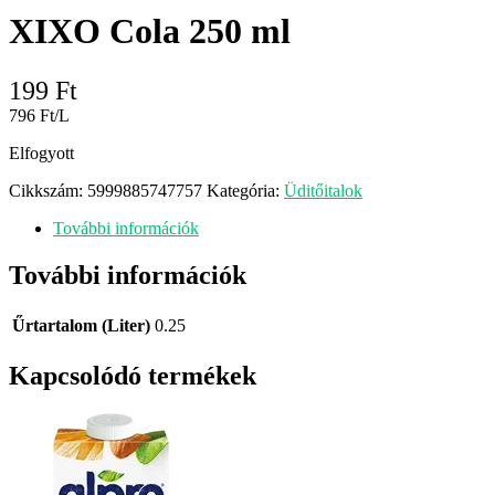
XIXO Cola 250 ml
199
Ft
796 Ft/L
Elfogyott
Cikkszám:
5999885747757
Kategória:
Üditőitalok
További információk
További információk
Űrtartalom (Liter)
0.25
Kapcsolódó termékek