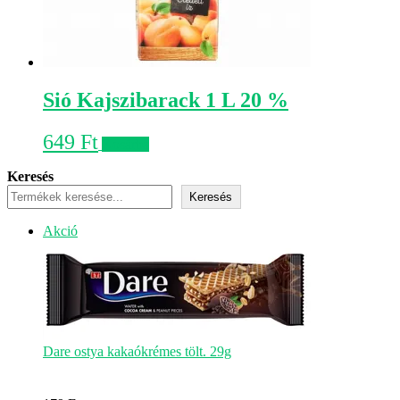
Sió Kajszibarack 1 L 20 %
649
Ft
Kosárba
Keresés
Keresés
Akciós
Akció
termék
Dare ostya kakaókrémes tölt. 29g