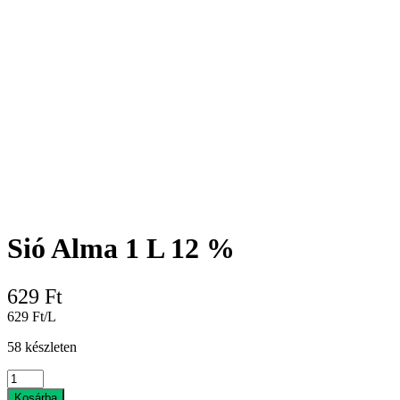
Sió Alma 1 L 12 %
629
Ft
629 Ft/L
58 készleten
Sió
Alma
Kosárba