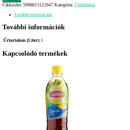
1
Cikkszám:
5998815122947
Kategória:
Üditőitalok
L
12
További információk
%
mennyiség
További információk
Űrtartalom (Liter)
1
Kapcsolódó termékek