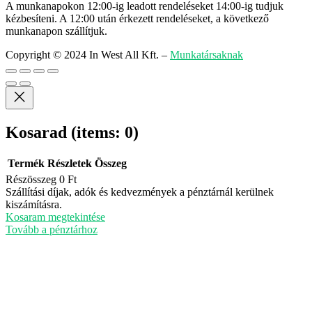
A munkanapokon 12:00-ig leadott rendeléseket 14:00-ig tudjuk
kézbesíteni. A 12:00 után érkezett rendeléseket, a következő
munkanapon szállítjuk.
Copyright © 2024 In West All Kft.
–
Munkatársaknak
Kosarad
(items: 0)
Termék
Részletek
Összeg
Részösszeg
0 Ft
Termékek
Szállítási díjak, adók és kedvezmények a pénztárnál kerülnek
kiszámításra.
a
Kosaram megtekintése
kosárban
Tovább a pénztárhoz