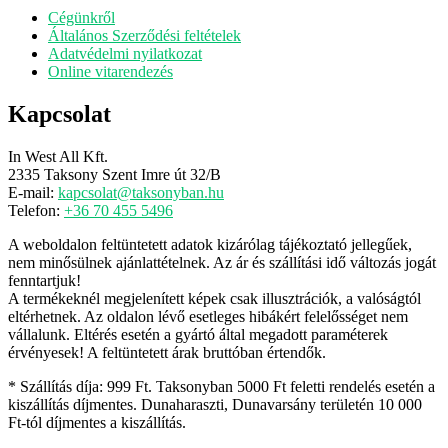
Cégünkről
Általános Szerződési feltételek
Adatvédelmi nyilatkozat
Online vitarendezés
Kapcsolat
In West All Kft.
2335 Taksony Szent Imre út 32/B
E-mail:
kapcsolat@taksonyban.hu
Telefon:
+36 70 455 5496
A weboldalon feltüntetett adatok kizárólag tájékoztató jellegűek,
nem minősülnek ajánlattételnek. Az ár és szállítási idő változás jogát
fenntartjuk!
A termékeknél megjelenített képek csak illusztrációk, a valóságtól
eltérhetnek. Az oldalon lévő esetleges hibákért felelősséget nem
vállalunk. Eltérés esetén a gyártó által megadott paraméterek
érvényesek! A feltüntetett árak bruttóban értendők.
* Szállítás díja: 999 Ft. Taksonyban 5000 Ft feletti rendelés esetén a
kiszállítás díjmentes. Dunaharaszti, Dunavarsány területén 10 000
Ft-tól díjmentes a kiszállítás.