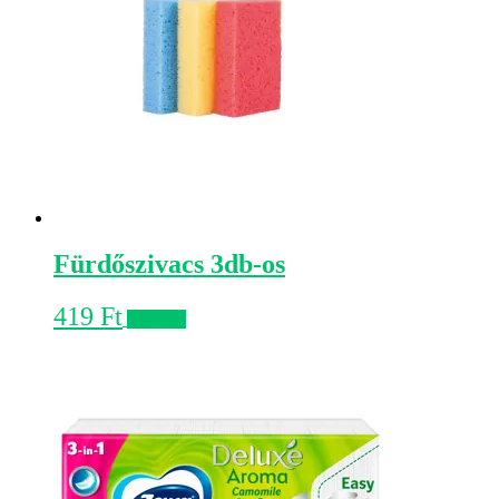
Fürdőszivacs 3db-os
419
Ft
Kosárba