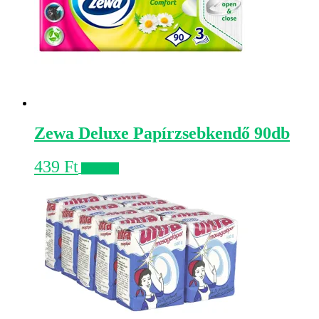
Zewa Deluxe Papírzsebkendő 90db
439
Ft
Kosárba