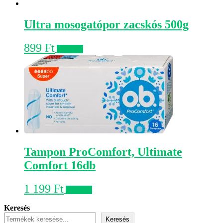
Ultra mosogatópor zacskós 500g
899
Ft
Kosárba
Tampon ProComfort, Ultimate
Comfort 16db
1 199
Ft
Kosárba
Keresés
Keresés