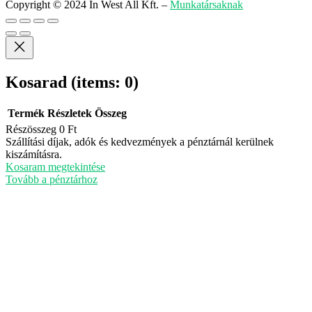
Copyright © 2024 In West All Kft.
–
Munkatársaknak
Kosarad
(items: 0)
Termék
Részletek
Összeg
Részösszeg
0 Ft
Termékek
Szállítási díjak, adók és kedvezmények a pénztárnál kerülnek
kiszámításra.
a
Kosaram megtekintése
kosárban
Tovább a pénztárhoz