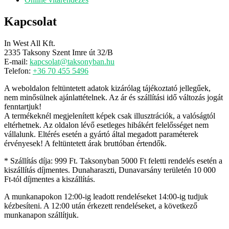
Kapcsolat
In West All Kft.
2335 Taksony Szent Imre út 32/B
E-mail:
kapcsolat@taksonyban.hu
Telefon:
+36 70 455 5496
A weboldalon feltüntetett adatok kizárólag tájékoztató jellegűek,
nem minősülnek ajánlattételnek. Az ár és szállítási idő változás jogát
fenntartjuk!
A termékeknél megjelenített képek csak illusztrációk, a valóságtól
eltérhetnek. Az oldalon lévő esetleges hibákért felelősséget nem
vállalunk. Eltérés esetén a gyártó által megadott paraméterek
érvényesek! A feltüntetett árak bruttóban értendők.
* Szállítás díja: 999 Ft. Taksonyban 5000 Ft feletti rendelés esetén a
kiszállítás díjmentes. Dunaharaszti, Dunavarsány területén 10 000
Ft-tól díjmentes a kiszállítás.
A munkanapokon 12:00-ig leadott rendeléseket 14:00-ig tudjuk
kézbesíteni. A 12:00 után érkezett rendeléseket, a következő
munkanapon szállítjuk.