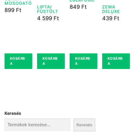
MOSOGATÓ
RAGASZTÓ
849
Ft
LIPTAI
ZEWA
POR
135 G
899
Ft
FÜSTÖLT
DELUXE
ZACSKÓS
DARABOLT
PAPÍRZSEB
500G
4 599
Ft
439
Ft
SERTÉS
KENDŐ
COMB 1
90DB
KOSÁRB
KOSÁRB
KOSÁRB
KOSÁRB
A
A
A
A
Keresés
Keresés