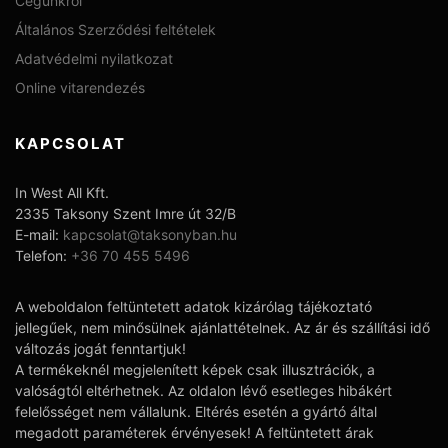
Cégünkről
Általános Szerződési feltételek
Adatvédelmi nyilatkozat
Online vitarendezés
KAPCSOLAT
In West All Kft.
2335 Taksony Szent Imre út 32/B
E-mail:
kapcsolat@taksonyban.hu
Telefon:
+36 70 455 5496
A weboldalon feltüntetett adatok kizárólag tájékoztató
jellegűek, nem minősülnek ajánlattételnek. Az ár és szállítási idő
változás jogát fenntartjuk!
A termékeknél megjelenített képek csak illusztrációk, a
valóságtól eltérhetnek. Az oldalon lévő esetleges hibákért
felelősséget nem vállalunk. Eltérés esetén a gyártó által
megadott paraméterek érvényesek! A feltüntetett árak