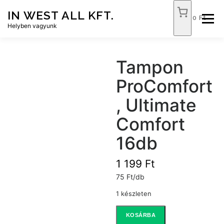
Tovább
IN WEST ALL KFT.
a
0 Ft
Menü
tartalomhoz
Helyben vagyunk
FÓKUSZ ÉLELMISZER
TÓPART ABC
Tampon
ProComfort
NEMZETI DOHÁNYBOLT
SZOLGÁLTATÁSOK
, Ultimate
Comfort
KAPCSOLAT
WEB SHOP
16db
1 199
Ft
75 Ft/db
1 készleten
Tampon
KOSÁRBA
ProComfort,