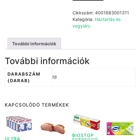
Ultimate
Comfort
Cikkszám:
4001683001311
16db
Kategória:
Háztartás és
mennyiség
vegyiáru
További információk
További információk
DARABSZÁM
16
(DARAB)
KAPCSOLÓDÓ TERMÉKEK
BIOSTOP
ULTRA
EGÉRFOGÓ