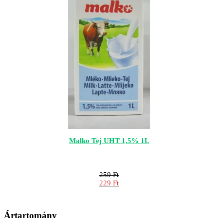
Malko Tej UHT 1,5% 1L
259
Ft
Original
229
Ft
price
Current
was:
price
259 Ft.
is:
Ártartomány
229 Ft.