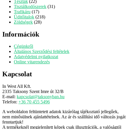
22
termék
Tészták
22
termék
31
Tisztálkodószerek
31
17
termék
Trafikáru
17
termék
218
Üditőitalok
218
28
termék
Zöldségek
28
termék
Információk
Cégünkről
Általános Szerződési feltételek
Adatvédelmi nyilatkozat
Online vitarendezés
Kapcsolat
In West All Kft.
2335 Taksony Szent Imre út 32/B
E-mail:
kapcsolat@taksonyban.hu
Telefon:
+36 70 455 5496
A weboldalon feltüntetett adatok kizárólag tájékoztató jellegűek,
nem minősülnek ajánlattételnek. Az ár és szállítási idő változás jogát
fenntartjuk!
A termékeknél megjelenített képek csak illusztrációk, a valóságtól