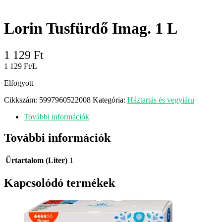
Lorin Tusfürdő Imag. 1 L
1 129
Ft
1 129 Ft/L
Elfogyott
Cikkszám:
5997960522008
Kategória:
Háztartás és vegyiáru
További információk
További információk
Űrtartalom (Liter)
1
Kapcsolódó termékek