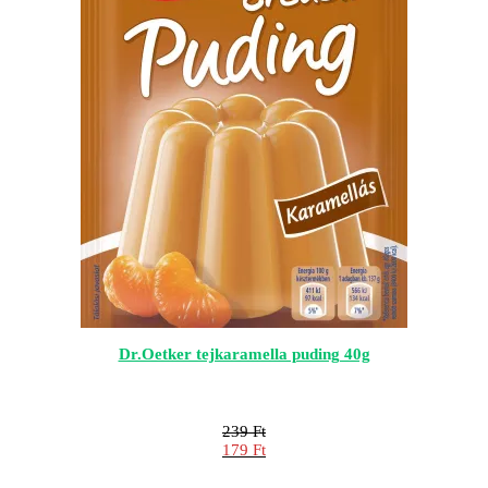
Dr.Oetker tejkaramella puding 40g
239
Ft
Original
179
Ft
price
Current
was:
price