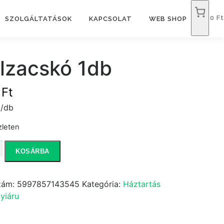
0 Ft
SZOLGÁLTATÁSOK
KAPCSOLAT
WEB SHOP
alzacskó 1db
9
Ft
t/db
zleten
cskó
KOSÁRBA
iség
zám:
5997857143545
Kategória:
Háztartás
yiáru