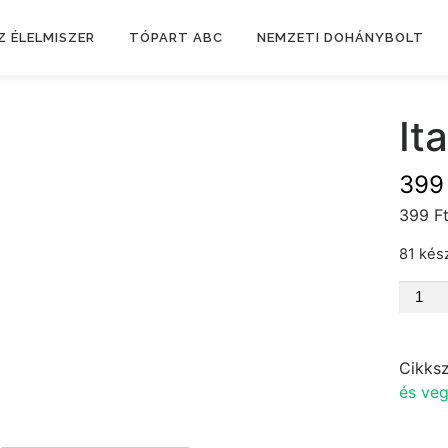
Z ÉLELMISZER
TÓPART ABC
NEMZETI DOHÁNYBOLT
It
39
399 F
81 kés
Italza
1db
menny
Cikks
és veg