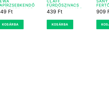
ZEWA
CLAFF
SANY
APÍRZSEBKENDŐ
FÜRDŐSZIVACS
FERT
0DB 3RTG ALOE
SZIVÁRVÁNY 1DB
KEND
449
Ft
439
Ft
909
KOSÁRBA
KOSÁRBA
KOS