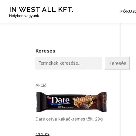
Tovább
IN WEST ALL KFT.
a
FÓKUS
Helyben vagyunk
tartalomhoz
Keresés
Keresés
A
Akció
k
c
i
ó
s
Dare ostya kakaókrémes tölt. 29g
t
e
179
Ft
r