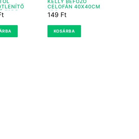
TOL
KELLY BEFŐZŐ
ŐTLENÍTŐ
CELOFÁN 40X40CM
Ő 72DB
4DB
Ft
149
Ft
ÁRBA
KOSÁRBA