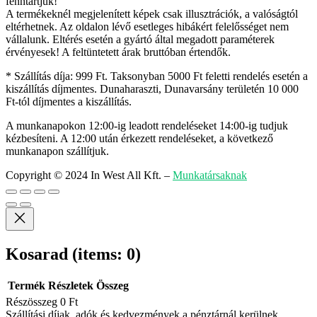
fenntartjuk!
A termékeknél megjelenített képek csak illusztrációk, a valóságtól
eltérhetnek. Az oldalon lévő esetleges hibákért felelősséget nem
vállalunk. Eltérés esetén a gyártó által megadott paraméterek
érvényesek! A feltüntetett árak bruttóban értendők.
* Szállítás díja: 999 Ft. Taksonyban 5000 Ft feletti rendelés esetén a
kiszállítás díjmentes. Dunaharaszti, Dunavarsány területén 10 000
Ft-tól díjmentes a kiszállítás.
A munkanapokon 12:00-ig leadott rendeléseket 14:00-ig tudjuk
kézbesíteni. A 12:00 után érkezett rendeléseket, a következő
munkanapon szállítjuk.
Copyright © 2024 In West All Kft.
–
Munkatársaknak
Kosarad
(items: 0)
Termék
Részletek
Összeg
Részösszeg
0 Ft
Szállítási díjak, adók és kedvezmények a pénztárnál kerülnek