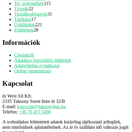
115
termék
Tej, tejtermékek
115
22
termék
Tészták
22
termék
31
Tisztálkodószerek
31
17
termék
Trafikáru
17
termék
221
Üditőitalok
221
28
termék
Zöldségek
28
termék
Információk
Cégünkről
Általános Szerződési feltételek
Adatvédelmi nyilatkozat
Online vitarendezés
Kapcsolat
In West All Kft.
2335 Taksony Szent Imre út 32/B
E-mail:
kapcsolat@taksonyban.hu
Telefon:
+36 70 455 5496
A weboldalon feltüntetett adatok kizárólag tájékoztató jellegűek,
nem minősülnek ajánlattételnek. Az ár és szállítási idő változás jogát