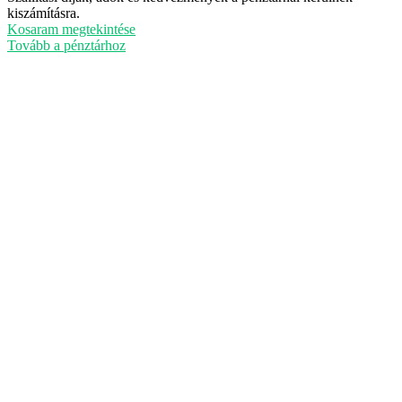
Termékek
kiszámításra.
a
Kosaram megtekintése
kosárban
Tovább a pénztárhoz