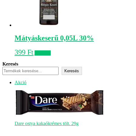
Mátyáskeserű 0,05L 30%
399
Ft
Kosárba
Keresés
Keresés
Akciós
Akció
termék
Dare ostya kakaókrémes tölt. 29g