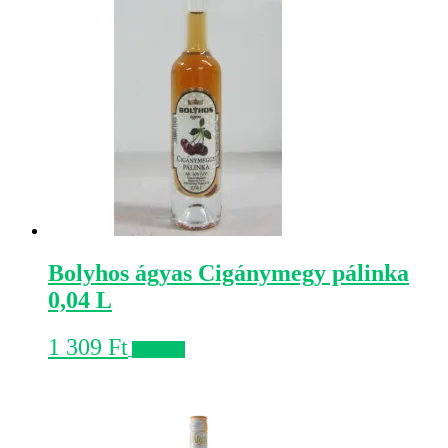
Bolyhos ágyas Cigánymegy pálinka
0,04 L
1 309
Ft
Kosárba