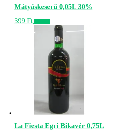
Mátyáskeserű 0,05L 30%
399
Ft
Kosárba
La Fiesta Egri Bikavér 0,75L