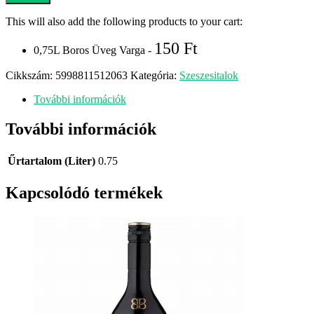
Kékfrankos
0,75
This will also add the following products to your cart:
L
mennyiség
150
Ft
0,75L Boros Üveg Varga -
Cikkszám:
5998811512063
Kategória:
Szeszesitalok
További információk
További információk
Űrtartalom (Liter)
0.75
Kapcsolódó termékek