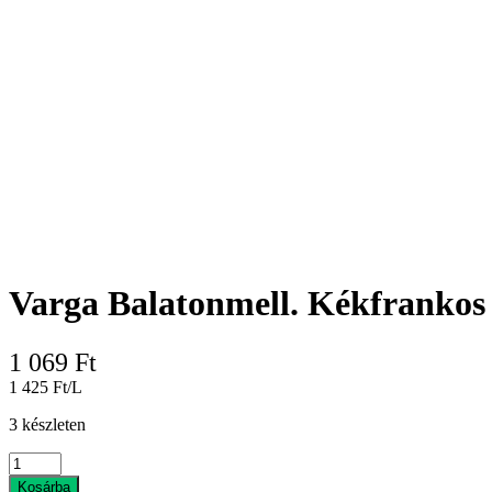
Varga Balatonmell. Kékfrankos 
1 069
Ft
1 425 Ft/L
3 készleten
Varga
Balatonmell.
Kosárba