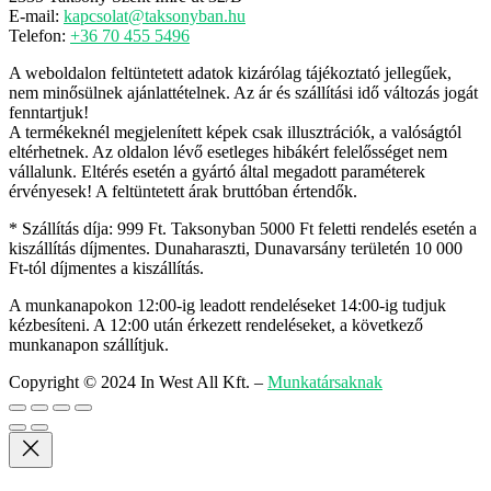
E-mail:
kapcsolat@taksonyban.hu
Telefon:
+36 70 455 5496
A weboldalon feltüntetett adatok kizárólag tájékoztató jellegűek,
nem minősülnek ajánlattételnek. Az ár és szállítási idő változás jogát
fenntartjuk!
A termékeknél megjelenített képek csak illusztrációk, a valóságtól
eltérhetnek. Az oldalon lévő esetleges hibákért felelősséget nem
vállalunk. Eltérés esetén a gyártó által megadott paraméterek
érvényesek! A feltüntetett árak bruttóban értendők.
* Szállítás díja: 999 Ft. Taksonyban 5000 Ft feletti rendelés esetén a
kiszállítás díjmentes. Dunaharaszti, Dunavarsány területén 10 000
Ft-tól díjmentes a kiszállítás.
A munkanapokon 12:00-ig leadott rendeléseket 14:00-ig tudjuk
kézbesíteni. A 12:00 után érkezett rendeléseket, a következő
munkanapon szállítjuk.
Copyright © 2024 In West All Kft.
–
Munkatársaknak