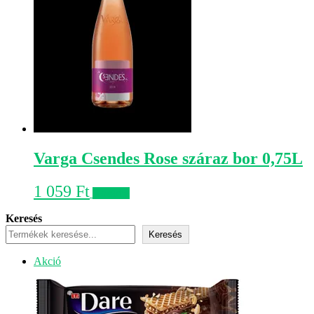
Varga Csendes Rose száraz bor 0,75L
1 059
Ft
Kosárba
Keresés
Keresés
Akciós
Akció
termék