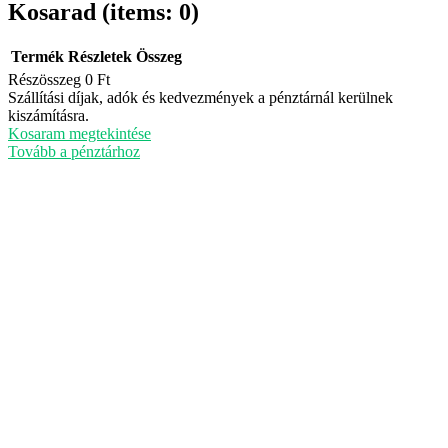
Kosarad
(items: 0)
Termék
Részletek
Összeg
Részösszeg
0 Ft
Termékek
Szállítási díjak, adók és kedvezmények a pénztárnál kerülnek
kiszámításra.
a
Kosaram megtekintése
kosárban
Tovább a pénztárhoz