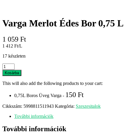
Varga Merlot Édes Bor 0,75 L
1 059
Ft
1 412 Ft/L
17 készleten
Varga
Merlot
Kosárba
Édes
Bor
This will also add the following products to your cart:
0,75
L
150
Ft
0,75L Boros Üveg Varga -
mennyiség
Cikkszám:
5998811511943
Kategória:
Szeszesitalok
További információk
További információk