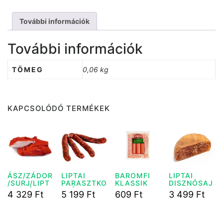
További információk
További információk
TÖMEG
0,06 kg
KAPCSOLÓDÓ TERMÉKEK
ÁSZ/ZÁDOR
LIPTAI
BAROMFI
LIPTAI
/SURJ/LIPT
PARASZTKO
KLASSIK
DISZNÓSAJ
AI CSÉCSI
LBÁSZ
240G
T 1KG
4 329
Ft
5 199
Ft
609
Ft
3 499
Ft
SZALONNA