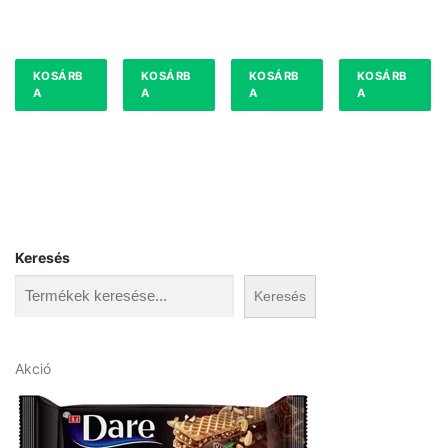
KOSÁRB
KOSÁRB
KOSÁRB
KOSÁRB
A
A
A
A
Keresés
Keresés
A
Akció
k
c
i