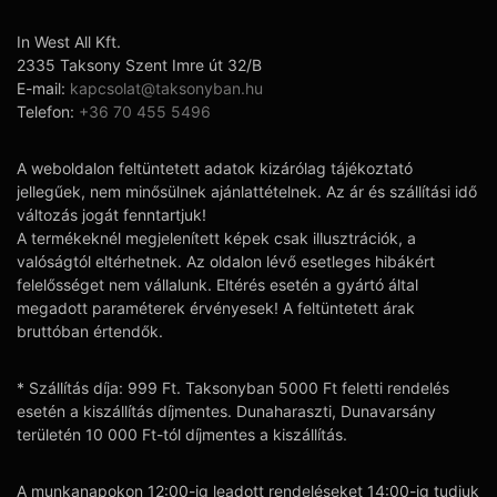
In West All Kft.
2335 Taksony Szent Imre út 32/B
E-mail:
kapcsolat@taksonyban.hu
Telefon:
+36 70 455 5496
A weboldalon feltüntetett adatok kizárólag tájékoztató
jellegűek, nem minősülnek ajánlattételnek. Az ár és szállítási idő
változás jogát fenntartjuk!
A termékeknél megjelenített képek csak illusztrációk, a
valóságtól eltérhetnek. Az oldalon lévő esetleges hibákért
felelősséget nem vállalunk. Eltérés esetén a gyártó által
megadott paraméterek érvényesek! A feltüntetett árak
bruttóban értendők.
* Szállítás díja: 999 Ft. Taksonyban 5000 Ft feletti rendelés
esetén a kiszállítás díjmentes. Dunaharaszti, Dunavarsány
területén 10 000 Ft-tól díjmentes a kiszállítás.
A munkanapokon 12:00-ig leadott rendeléseket 14:00-ig tudjuk