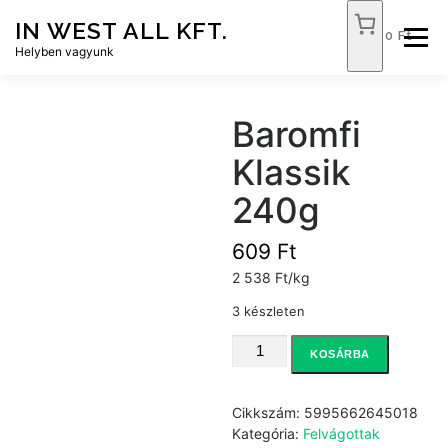
Tovább
IN WEST ALL KFT.
a
0 Ft
Menü
tartalomhoz
Helyben vagyunk
FÓKUSZ ÉLELMISZER
TÓPART ABC
Baromfi
Klassik
NEMZETI DOHÁNYBOLT
SZOLGÁLTATÁSOK
240g
609
Ft
KAPCSOLAT
WEB SHOP
2 538 Ft/kg
3 készleten
Baromfi
KOSÁRBA
Klassik
240g
mennyiség
Cikkszám:
5995662645018
Kategória:
Felvágottak