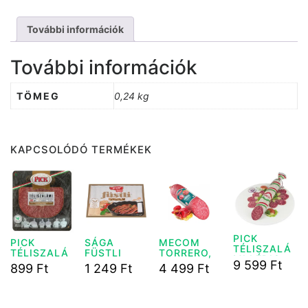
További információk
További információk
TÖMEG
0,24 kg
KAPCSOLÓDÓ TERMÉKEK
PICK
PICK
SÁGA
MECOM
TÉLISZALÁ
TÉLISZALÁ
FÜSTLI
TORRERO,
MI LÉDIG
MI 70G
VIRSLI 350
TOREADOR
9 599
Ft
899
Ft
1 249
Ft
4 499
Ft
1KG
KÖRTÁLCÁS
G
SZALÁMI 1
KG