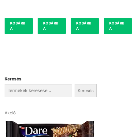
KOSÁRB
KOSÁRB
KOSÁRB
KOSÁRB
A
A
A
A
Keresés
Keresés
A
Akció
k
c
i