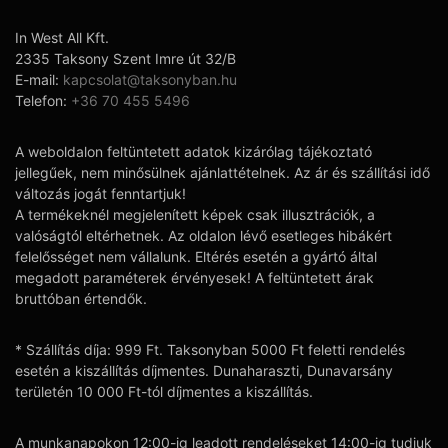
In West All Kft.
2335 Taksony Szent Imre út 32/B
E-mail:
kapcsolat@taksonyban.hu
Telefon:
+36 70 455 5496
A weboldalon feltüntetett adatok kizárólag tájékoztató
jellegűek, nem minősülnek ajánlattételnek. Az ár és szállítási idő
változás jogát fenntartjuk!
A termékeknél megjelenített képek csak illusztrációk, a
valóságtól eltérhetnek. Az oldalon lévő esetleges hibákért
felelősséget nem vállalunk. Eltérés esetén a gyártó által
megadott paraméterek érvényesek! A feltüntetett árak
bruttóban értendők.
* Szállítás díja: 999 Ft. Taksonyban 5000 Ft feletti rendelés
esetén a kiszállítás díjmentes. Dunaharaszti, Dunavarsány
területén 10 000 Ft-tól díjmentes a kiszállítás.
A munkanapokon 12:00-ig leadott rendeléseket 14:00-ig tudjuk