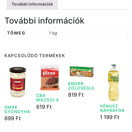
További információk
További információk
TÖMEG
1 kg
KAPCSOLÓDÓ TERMÉKEK
KNORR
ZÖLDSÉGLE
VES KOCKA
819
Ft
CBA
120G
MAZSOLA
250G
VÉNUSZ
619
Ft
SMAK
NAPRAFOR
GYÖNGYHA
GÓ ÉTOLAJ
GYMA 290
1 199
Ft
699
Ft
1L
G