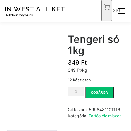
Tovább
IN WEST ALL KFT.
a
0 Ft
Menü
tartalomhoz
Helyben vagyunk
FÓKUSZ ÉLELMISZER
TÓPART ABC
Tengeri só
1kg
NEMZETI DOHÁNYBOLT
SZOLGÁLTATÁSOK
349
Ft
349 Ft/kg
KAPCSOLAT
WEB SHOP
12 készleten
Tengeri
KOSÁRBA
só
1kg
mennyiség
Cikkszám:
5998481101116
Kategória:
Tartós élelmiszer