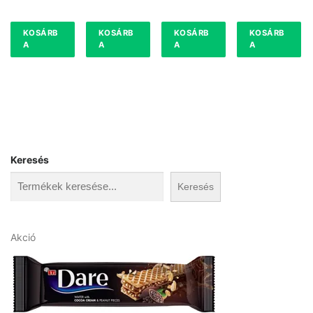
KOSÁRB
KOSÁRB
KOSÁRB
KOSÁRB
A
A
A
A
Keresés
Keresés
A
Akció
k
c
i
ó
s