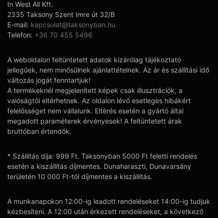
In West All Kft.
2335 Taksony Szent Imre út 32/B
E-mail:
kapcsolat@taksonyban.hu
Telefon:
+36 70 455 5496
A weboldalon feltüntetett adatok kizárólag tájékoztató
jellegűek, nem minősülnek ajánlattételnek. Az ár és szállítási idő
változás jogát fenntartjuk!
A termékeknél megjelenített képek csak illusztrációk, a
valóságtól eltérhetnek. Az oldalon lévő esetleges hibákért
felelősséget nem vállalunk. Eltérés esetén a gyártó által
megadott paraméterek érvényesek! A feltüntetett árak
bruttóban értendők.
* Szállítás díja: 999 Ft. Taksonyban 5000 Ft feletti rendelés
esetén a kiszállítás díjmentes. Dunaharaszti, Dunavarsány
területén 10 000 Ft-tól díjmentes a kiszállítás.
A munkanapokon 12:00-ig leadott rendeléseket 14:00-ig tudjuk
kézbesíteni. A 12:00 után érkezett rendeléseket, a következő