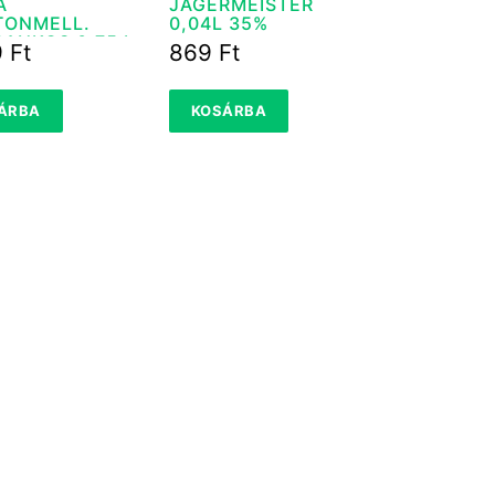
A
JAGERMEISTER
TONMELL.
0,04L 35%
ANKOS 0,75 L
9
Ft
869
Ft
ÁRBA
KOSÁRBA