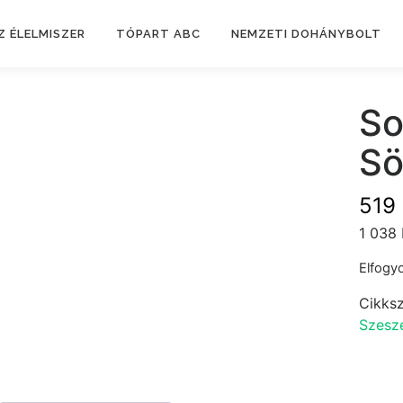
Z ÉLELMISZER
TÓPART ABC
NEMZETI DOHÁNYBOLT
So
Sö
519
1 038 
Elfogyo
Cikks
Szesze