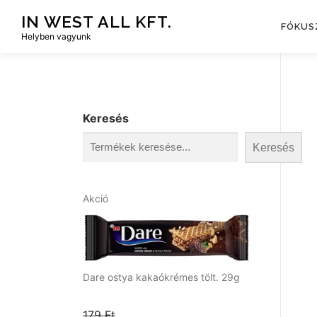
Tovább
IN WEST ALL KFT.
a
FÓKUS
Helyben vagyunk
tartalomhoz
Keresés
Keresés
A
Akció
k
c
i
ó
s
Dare ostya kakaókrémes tölt. 29g
t
e
179
Ft
r