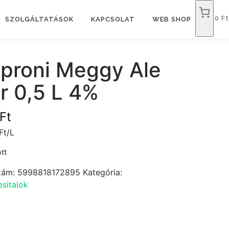
0 Ft
SZOLGÁLTATÁSOK
KAPCSOLAT
WEB SHOP
proni Meggy Ale
r 0,5 L 4%
Ft
Ft/L
tt
zám:
5998818172895
Kategória:
sitalok