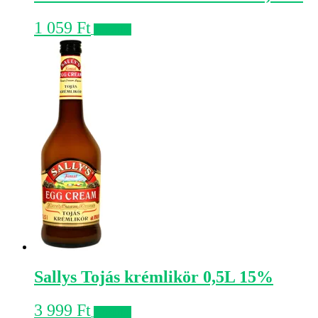
1 059
Ft
Kosárba
Sallys Tojás krémlikör 0,5L 15%
3 999
Ft
Kosárba