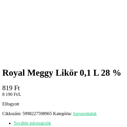
Royal Meggy Likör 0,1 L 28 %
819
Ft
8 190 Ft/L
Elfogyott
Cikkszám:
5998227598965
Kategória:
Szeszesitalok
További információk