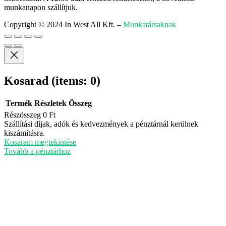
munkanapon szállítjuk.
Copyright © 2024 In West All Kft.
–
Munkatársaknak
Kosarad
(items: 0)
Termék
Részletek
Összeg
Részösszeg
0 Ft
Termékek
Szállítási díjak, adók és kedvezmények a pénztárnál kerülnek
kiszámításra.
a
Kosaram megtekintése
kosárban
Tovább a pénztárhoz