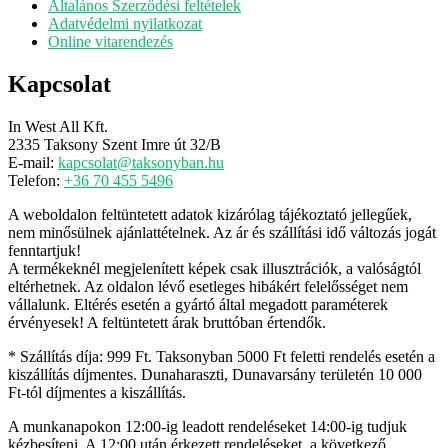
Általános Szerződési feltételek
Adatvédelmi nyilatkozat
Online vitarendezés
Kapcsolat
In West All Kft.
2335 Taksony Szent Imre út 32/B
E-mail:
kapcsolat@taksonyban.hu
Telefon:
+36 70 455 5496
A weboldalon feltüntetett adatok kizárólag tájékoztató jellegűek,
nem minősülnek ajánlattételnek. Az ár és szállítási idő változás jogát
fenntartjuk!
A termékeknél megjelenített képek csak illusztrációk, a valóságtól
eltérhetnek. Az oldalon lévő esetleges hibákért felelősséget nem
vállalunk. Eltérés esetén a gyártó által megadott paraméterek
érvényesek! A feltüntetett árak bruttóban értendők.
* Szállítás díja: 999 Ft. Taksonyban 5000 Ft feletti rendelés esetén a
kiszállítás díjmentes. Dunaharaszti, Dunavarsány területén 10 000
Ft-tól díjmentes a kiszállítás.
A munkanapokon 12:00-ig leadott rendeléseket 14:00-ig tudjuk
kézbesíteni. A 12:00 után érkezett rendeléseket, a következő