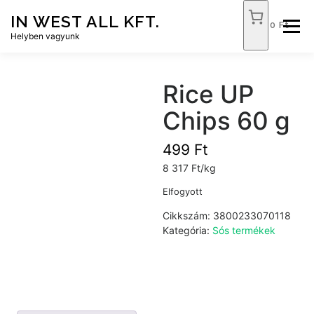
Tovább
IN WEST ALL KFT.
a
0 Ft
Menü
tartalomhoz
Helyben vagyunk
FÓKUSZ ÉLELMISZER
TÓPART ABC
Rice UP
Chips 60 g
NEMZETI DOHÁNYBOLT
SZOLGÁLTATÁSOK
499
Ft
8 317 Ft/kg
KAPCSOLAT
WEB SHOP
Elfogyott
Cikkszám:
3800233070118
Kategória:
Sós termékek