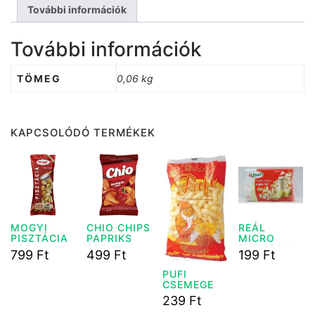
További információk
További információk
TÖMEG
0,06 kg
KAPCSOLÓDÓ TERMÉKEK
MOGYI
CHIO CHIPS
REÁL
PISZTÁCIA
PAPRIKS
MICRO
60G
60G
POPCORN
799
Ft
499
Ft
199
Ft
100G
VAJAS
PUFI
CSEMEGE
70G
239
Ft