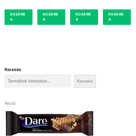
KOSÁRB
KOSÁRB
KOSÁRB
KOSÁRB
A
A
A
A
Keresés
Keresés
A
Akció
k
c
i
ó
s