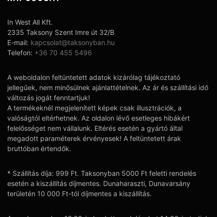
In West All Kft.
2335 Taksony Szent Imre út 32/B
E-mail:
kapcsolat@taksonyban.hu
Telefon:
+36 70 455 5496
A weboldalon feltüntetett adatok kizárólag tájékoztató
jellegűek, nem minősülnek ajánlattételnek. Az ár és szállítási idő
változás jogát fenntartjuk!
A termékeknél megjelenített képek csak illusztrációk, a
valóságtól eltérhetnek. Az oldalon lévő esetleges hibákért
felelősséget nem vállalunk. Eltérés esetén a gyártó által
megadott paraméterek érvényesek! A feltüntetett árak
bruttóban értendők.
* Szállítás díja: 999 Ft. Taksonyban 5000 Ft feletti rendelés
esetén a kiszállítás díjmentes. Dunaharaszti, Dunavarsány
területén 10 000 Ft-tól díjmentes a kiszállítás.