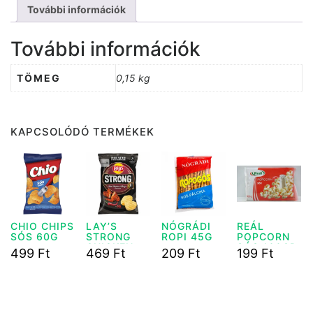
További információk
További információk
TÖMEG
0,15 kg
KAPCSOLÓDÓ TERMÉKEK
CHIO CHIPS
LAY’S
NÓGRÁDI
REÁL
SÓS 60G
STRONG
ROPI 45G
POPCORN
CHICKEN
SÓS 100GR
499
Ft
469
Ft
209
Ft
199
Ft
55 G