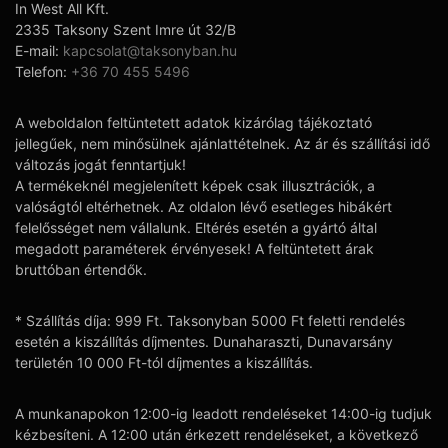
In West All Kft.
2335 Taksony Szent Imre út 32/B
E-mail:
kapcsolat@taksonyban.hu
Telefon:
+36 70 455 5496
A weboldalon feltüntetett adatok kizárólag tájékoztató
jellegűek, nem minősülnek ajánlattételnek. Az ár és szállítási idő
változás jogát fenntartjuk!
A termékeknél megjelenített képek csak illusztrációk, a
valóságtól eltérhetnek. Az oldalon lévő esetleges hibákért
felelősséget nem vállalunk. Eltérés esetén a gyártó által
megadott paraméterek érvényesek! A feltüntetett árak
bruttóban értendők.
* Szállítás díja: 999 Ft. Taksonyban 5000 Ft feletti rendelés
esetén a kiszállítás díjmentes. Dunaharaszti, Dunavarsány
területén 10 000 Ft-tól díjmentes a kiszállítás.
A munkanapokon 12:00-ig leadott rendeléseket 14:00-ig tudjuk
kézbesíteni. A 12:00 után érkezett rendeléseket, a következő