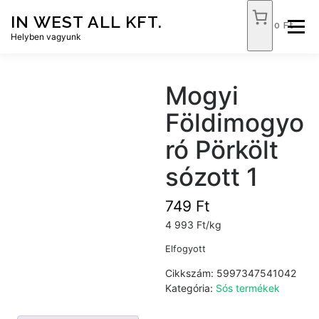
Tovább
IN WEST ALL KFT.
a
0 Ft
Menü
tartalomhoz
Helyben vagyunk
FÓKUSZ ÉLELMISZER
TÓPART ABC
Mogyi
Földimogyo
NEMZETI DOHÁNYBOLT
SZOLGÁLTATÁSOK
ró Pörkölt
sózott 1
KAPCSOLAT
WEB SHOP
749
Ft
4 993 Ft/kg
Elfogyott
Cikkszám:
5997347541042
Kategória:
Sós termékek