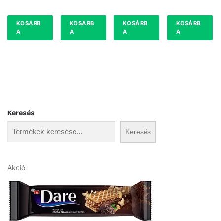
KOSÁRB
KOSÁRB
KOSÁRB
KOSÁRB
A
A
A
A
Keresés
Keresés
A
Akció
k
c
i
ó
s