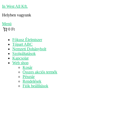
Tovább
In West All Kft.
a
Helyben vagyunk
tartalomhoz
Menü
0 Ft
Fókusz Élelmiszer
Tópart ABC
Nemzeti Dohánybolt
Szolgáltatások
Kapcsolat
Web shop
Kosár
Összes akciós termék
Pénztár
Rendelések
Fiók beállítások