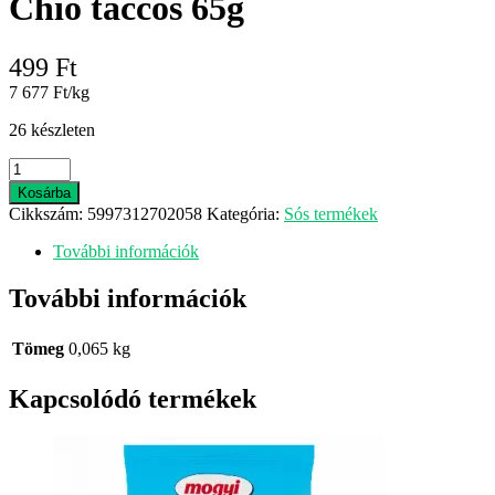
Chio taccos 65g
499
Ft
7 677 Ft/kg
26 készleten
Chio
taccos
Kosárba
65g
Cikkszám:
5997312702058
Kategória:
Sós termékek
mennyiség
További információk
További információk
Tömeg
0,065 kg
Kapcsolódó termékek