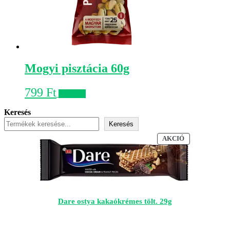
Mogyi pisztácia 60g
799
Ft
Kosárba
Keresés
Keresés
AKCIÓS
AKCIÓ
TERMÉK
Dare ostya kakaókrémes tölt. 29g