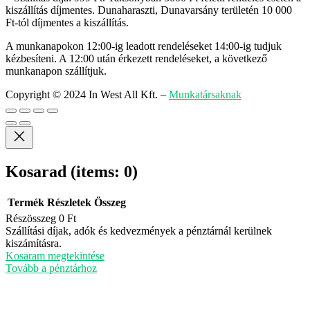
kiszállítás díjmentes. Dunaharaszti, Dunavarsány területén 10 000
Ft-tól díjmentes a kiszállítás.
A munkanapokon 12:00-ig leadott rendeléseket 14:00-ig tudjuk
kézbesíteni. A 12:00 után érkezett rendeléseket, a következő
munkanapon szállítjuk.
Copyright © 2024 In West All Kft.
–
Munkatársaknak
Kosarad
(items: 0)
Termék
Részletek
Összeg
Részösszeg
0 Ft
Termékek
Szállítási díjak, adók és kedvezmények a pénztárnál kerülnek
kiszámításra.
a
Kosaram megtekintése
kosárban
Tovább a pénztárhoz