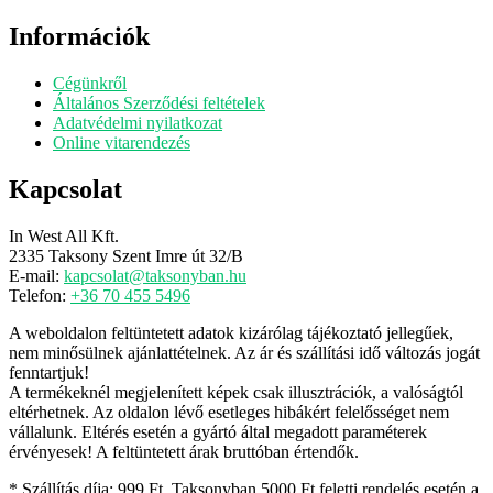
termék
Információk
Cégünkről
Általános Szerződési feltételek
Adatvédelmi nyilatkozat
Online vitarendezés
Kapcsolat
In West All Kft.
2335 Taksony Szent Imre út 32/B
E-mail:
kapcsolat@taksonyban.hu
Telefon:
+36 70 455 5496
A weboldalon feltüntetett adatok kizárólag tájékoztató jellegűek,
nem minősülnek ajánlattételnek. Az ár és szállítási idő változás jogát
fenntartjuk!
A termékeknél megjelenített képek csak illusztrációk, a valóságtól
eltérhetnek. Az oldalon lévő esetleges hibákért felelősséget nem
vállalunk. Eltérés esetén a gyártó által megadott paraméterek
érvényesek! A feltüntetett árak bruttóban értendők.
* Szállítás díja: 999 Ft. Taksonyban 5000 Ft feletti rendelés esetén a