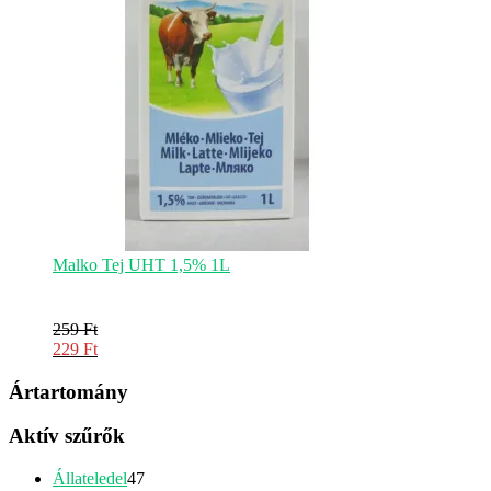
Malko Tej UHT 1,5% 1L
259
Ft
Original
229
Ft
price
Current
was:
price
Ártartomány
259 Ft.
is:
229 Ft.
Aktív szűrők
47
Állateledel
47