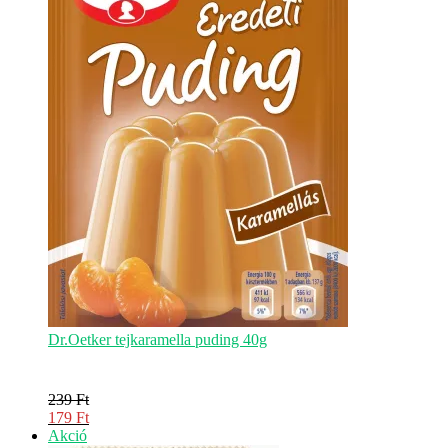
Dr.Oetker tejkaramella puding 40g
239
Ft
Original
179
Ft
price
Current
Akciós
Akció