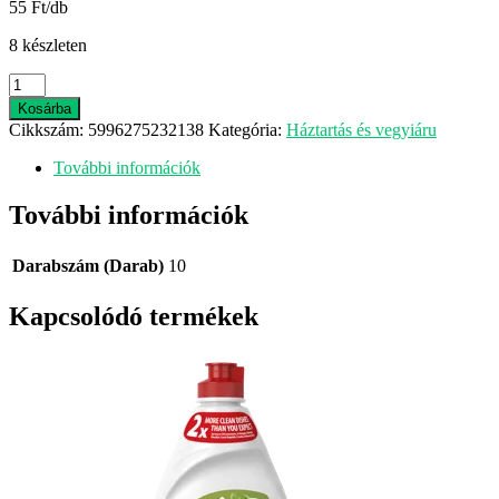
55 Ft/db
8 készleten
Optic
Szemüvegtörlő
Kosárba
10db
Cikkszám:
5996275232138
Kategória:
Háztartás és vegyiáru
mennyiség
További információk
További információk
Darabszám (Darab)
10
Kapcsolódó termékek