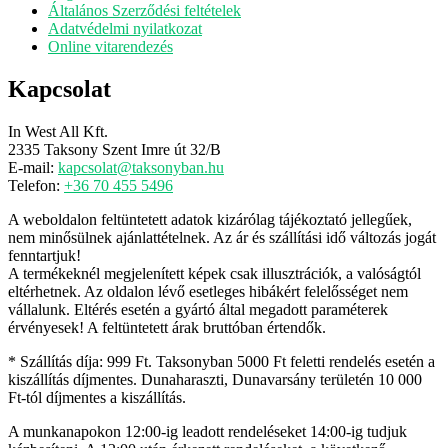
Általános Szerződési feltételek
Adatvédelmi nyilatkozat
Online vitarendezés
Kapcsolat
In West All Kft.
2335 Taksony Szent Imre út 32/B
E-mail:
kapcsolat@taksonyban.hu
Telefon:
+36 70 455 5496
A weboldalon feltüntetett adatok kizárólag tájékoztató jellegűek,
nem minősülnek ajánlattételnek. Az ár és szállítási idő változás jogát
fenntartjuk!
A termékeknél megjelenített képek csak illusztrációk, a valóságtól
eltérhetnek. Az oldalon lévő esetleges hibákért felelősséget nem
vállalunk. Eltérés esetén a gyártó által megadott paraméterek
érvényesek! A feltüntetett árak bruttóban értendők.
* Szállítás díja: 999 Ft. Taksonyban 5000 Ft feletti rendelés esetén a
kiszállítás díjmentes. Dunaharaszti, Dunavarsány területén 10 000
Ft-tól díjmentes a kiszállítás.
A munkanapokon 12:00-ig leadott rendeléseket 14:00-ig tudjuk