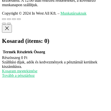
kézbesíteni. A 12:00 után érkezett rendeléseket, a következő
munkanapon szállítjuk.
Copyright © 2024 In West All Kft.
–
Munkatársaknak
Kosarad
(items: 0)
Termék
Részletek
Összeg
Részösszeg
0 Ft
Termékek
Szállítási díjak, adók és kedvezmények a pénztárnál kerülnek
kiszámításra.
a
Kosaram megtekintése
kosárban
Tovább a pénztárhoz