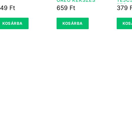
57G
549
Ft
659
Ft
379
KOSÁRBA
KOSÁRBA
KOS