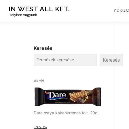
Tovább
IN WEST ALL KFT.
a
FÓKUS
Helyben vagyunk
tartalomhoz
Keresés
Keresés
A
Akció
k
c
i
ó
s
Dare ostya kakaókrémes tölt. 29g
t
e
179
Ft
r