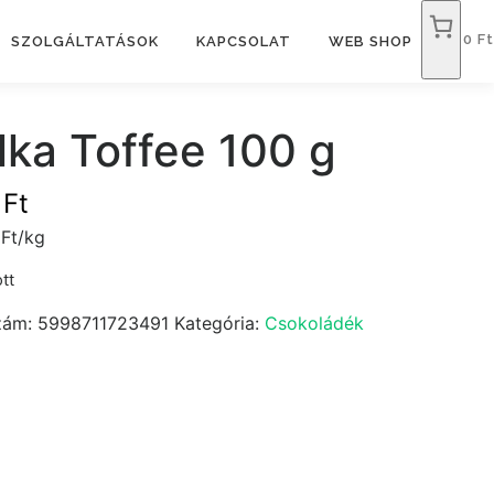
0 Ft
SZOLGÁLTATÁSOK
KAPCSOLAT
WEB SHOP
lka Toffee 100 g
9
Ft
Ft/kg
tt
zám:
5998711723491
Kategória:
Csokoládék