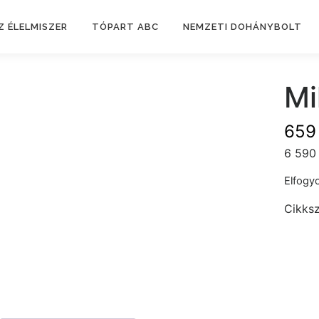
Z ÉLELMISZER
TÓPART ABC
NEMZETI DOHÁNYBOLT
Mi
65
6 590 
Elfogyo
Cikks