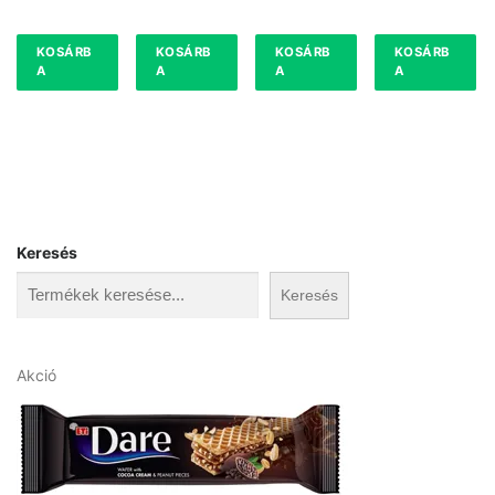
KOSÁRB
KOSÁRB
KOSÁRB
KOSÁRB
A
A
A
A
Keresés
Keresés
A
Akció
k
c
i
ó
s