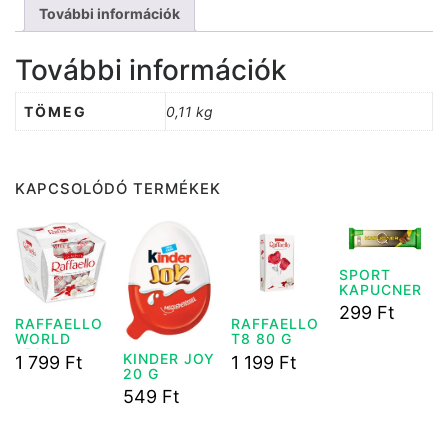
További információk
További információk
TÖMEG
0,11 kg
KAPCSOLÓDÓ TERMÉKEK
SPORT
KAPUCNER
SZELET 31
299
Ft
G
RAFFAELLO
RAFFAELLO
WORLD
T8 80 G
150G
KINDER JOY
1 799
Ft
1 199
Ft
20 G
549
Ft