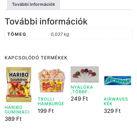
További információk
További információk
TÖMEG
0,037 kg
KAPCSOLÓDÓ TERMÉKEK
NYALÓKA
,TÖBBF.
249
Ft
TROLLI
AIRWAVES
HAMBURGE
KÉK
HARIBO
R 10G
MENTOLOS
199
Ft
329
Ft
GUMIMACI
DRAZSÉ
CUKOR
14G
389
Ft
100G