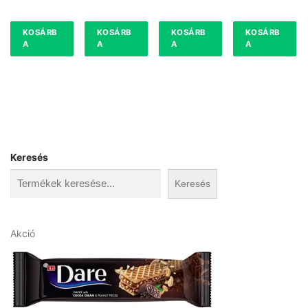
KOSÁRB
KOSÁRB
KOSÁRB
KOSÁRB
A
A
A
A
Keresés
Keresés
A
Akció
k
c
i
ó
s