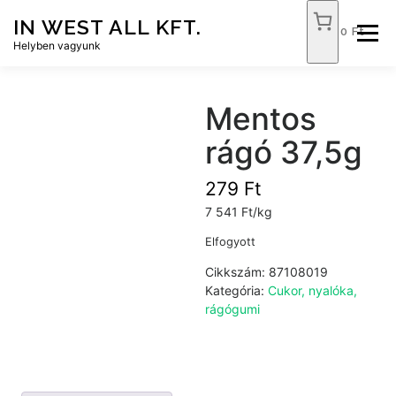
Tovább
IN WEST ALL KFT.
a
0 Ft
Menü
tartalomhoz
Helyben vagyunk
FÓKUSZ ÉLELMISZER
TÓPART ABC
Mentos
rágó 37,5g
NEMZETI DOHÁNYBOLT
SZOLGÁLTATÁSOK
279
Ft
7 541 Ft/kg
KAPCSOLAT
WEB SHOP
Elfogyott
Cikkszám:
87108019
Kategória:
Cukor, nyalóka,
rágógumi