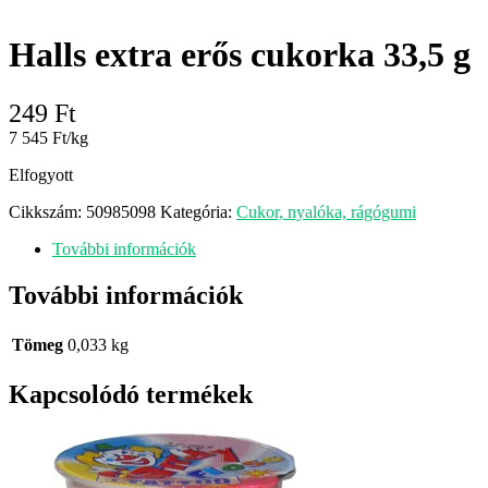
Halls extra erős cukorka 33,5 g
249
Ft
7 545 Ft/kg
Elfogyott
Cikkszám:
50985098
Kategória:
Cukor, nyalóka, rágógumi
További információk
További információk
Tömeg
0,033 kg
Kapcsolódó termékek