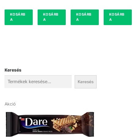
KOSÁRB
KOSÁRB
KOSÁRB
KOSÁRB
A
A
A
A
Keresés
Keresés
A
Akció
k
c
i
ó
s