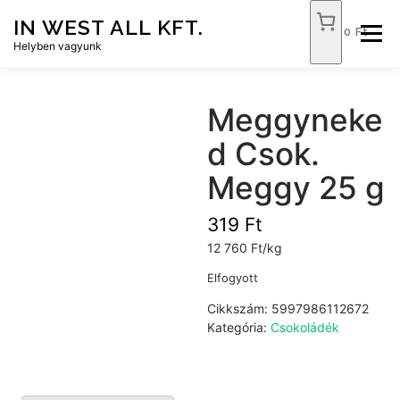
Tovább
IN WEST ALL KFT.
a
0 Ft
Menü
tartalomhoz
Helyben vagyunk
FÓKUSZ ÉLELMISZER
TÓPART ABC
Meggyneke
d Csok.
NEMZETI DOHÁNYBOLT
SZOLGÁLTATÁSOK
Meggy 25 g
319
Ft
KAPCSOLAT
WEB SHOP
12 760 Ft/kg
Elfogyott
Cikkszám:
5997986112672
Kategória:
Csokoládék