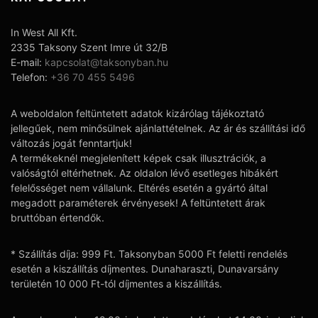
In West All Kft.
2335 Taksony Szent Imre út 32/B
E-mail:
kapcsolat@taksonyban.hu
Telefon:
+36 70 455 5496
A weboldalon feltüntetett adatok kizárólag tájékoztató
jellegűek, nem minősülnek ajánlattételnek. Az ár és szállítási idő
változás jogát fenntartjuk!
A termékeknél megjelenített képek csak illusztrációk, a
valóságtól eltérhetnek. Az oldalon lévő esetleges hibákért
felelősséget nem vállalunk. Eltérés esetén a gyártó által
megadott paraméterek érvényesek! A feltüntetett árak
bruttóban értendők.
* Szállítás díja: 999 Ft. Taksonyban 5000 Ft feletti rendelés
esetén a kiszállítás díjmentes. Dunaharaszti, Dunavarsány
területén 10 000 Ft-tól díjmentes a kiszállítás.