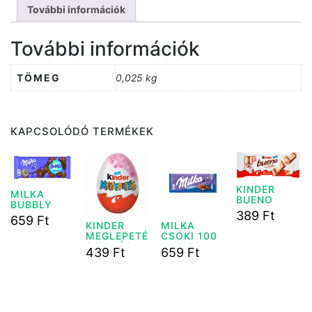
További információk
További információk
TÖMEG
0,025 kg
KAPCSOLÓDÓ TERMÉKEK
KINDER
MILKA
BUENO
BUBBLY
WHITE 39G
389
Ft
TEJCSOKI
659
Ft
100G
KINDER
MILKA
MEGLEPETÉ
CSOKI 100
S TOJÁS
G OREO
439
Ft
659
Ft
LÁNYOS
KEKSZES
20G