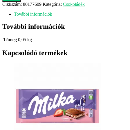
csokoládé
Cikkszám:
80177609
Kategória:
Csokoládék
50g
mennyiség
További információk
További információk
Tömeg
0,05 kg
Kapcsolódó termékek