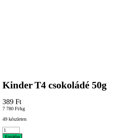
Kinder T4 csokoládé 50g
389
Ft
7 780 Ft/kg
49 készleten
Kinder
T4
Kosárba