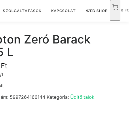
0 Ft
SZOLGÁLTATÁSOK
KAPCSOLAT
WEB SHOP
pton Zeró Barack
5 L
9
Ft
/L
tt
zám:
5997264166144
Kategória:
Üditőitalok