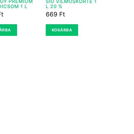
JOY PRÉMIUM
SIÓ VILMOSKÖRTE 1
ICSOM 1 L
L 20 %
Ft
669
Ft
ÁRBA
KOSÁRBA