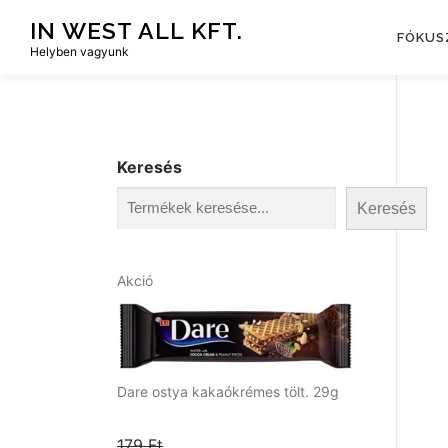
Tovább
IN WEST ALL KFT.
a
FÓKUS
Helyben vagyunk
tartalomhoz
Keresés
Keresés
A
Akció
k
c
i
ó
s
Dare ostya kakaókrémes tölt. 29g
t
e
179
Ft
r