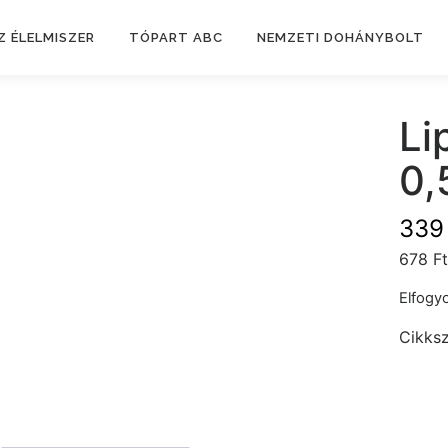
Z ÉLELMISZER
TÓPART ABC
NEMZETI DOHÁNYBOLT
Li
0,
33
678 Ft
Elfogyo
Cikks