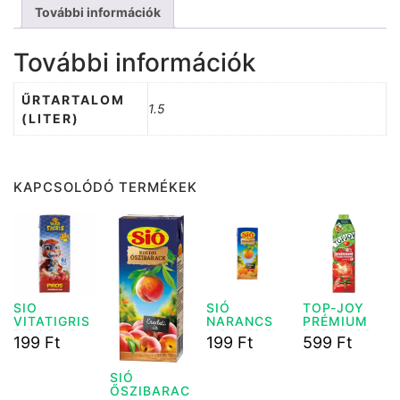
További információk
További információk
ŰRTARTALOM
1.5
(LITER)
KAPCSOLÓDÓ TERMÉKEK
SIO
SIÓ
TOP-JOY
VITATIGRIS
NARANCS
PRÉMIUM
PIROS 20%
0,2 L 12 %
PARADICSO
199
Ft
199
Ft
599
Ft
0,2L
M 1 L 100%
SIÓ
ŐSZIBARAC