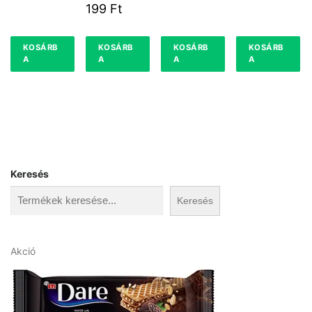
K 0,2 L 20
199
Ft
%
KOSÁRB
KOSÁRB
KOSÁRB
KOSÁRB
A
A
A
A
Keresés
Keresés
A
Akció
k
c
i
ó