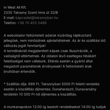
In West All Kft.
2335 Taksony Szent Imre út 32/B
E-mail:
kapcsolat@taksonyban.hu
Telefon:
+36 70 455 5496
A weboldalon feltüntetett adatok kizárólag tájékoztató
jellegűek, nem minősülnek ajánlattételnek. Az ár és szállítási idő
változás jogát fenntartjuk!
A termékeknél megjelenített képek csak illusztrációk, a
valóságtól eltérhetnek. Az oldalon lévő esetleges hibákért
felelősséget nem vállalunk. Eltérés esetén a gyártó által
megadott paraméterek érvényesek! A feltüntetett árak
bruttóban értendők.
* Szállítás díja: 999 Ft. Taksonyban 5000 Ft feletti rendelés
esetén a kiszállítás díjmentes. Dunaharaszti, Dunavarsány
területén 10 000 Ft-tól díjmentes a kiszállítás.
A munkanapokon 12:00-ig leadott rendeléseket 14:00-ig tudjuk