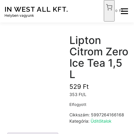
Tovább
IN WEST ALL KFT.
a
0 Ft
Menü
tartalomhoz
Helyben vagyunk
FÓKUSZ ÉLELMISZER
TÓPART ABC
Lipton
Citrom Zero
NEMZETI DOHÁNYBOLT
SZOLGÁLTATÁSOK
Ice Tea 1,5
L
KAPCSOLAT
WEB SHOP
529
Ft
353 Ft/L
Elfogyott
Cikkszám:
5997264166168
Kategória:
Üditőitalok