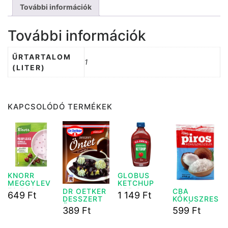
További információk
További információk
ŰRTARTALOM
1
(LITER)
KAPCSOLÓDÓ TERMÉKEK
KNORR
GLOBUS
MEGGYLEV
KETCHUP
ES 56G
485 G
CBA
DR OETKER
649
Ft
1 149
Ft
KÓKUSZRES
DESSZERT
ZELÉK
ÖNTET 36G
599
Ft
389
Ft
200G