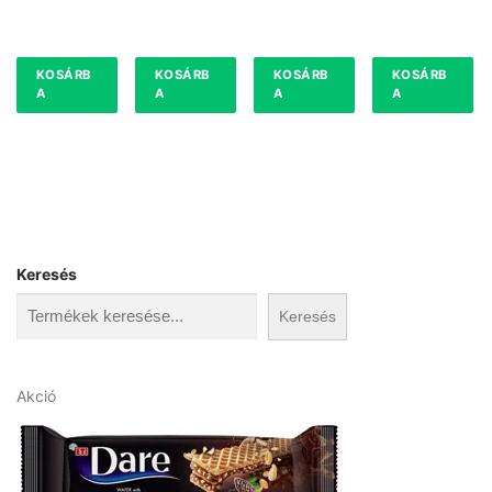
KOSÁRB
KOSÁRB
KOSÁRB
KOSÁRB
A
A
A
A
Keresés
Keresés
A
Akció
k
c
i
ó