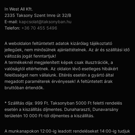
In West All Kft.
2335 Taksony Szent Imre út 32/B
E-mail:
kapcsolat@taksonyban.hu
Telefon:
+36 70 455 5496
A weboldalon feltüntetett adatok kizárólag tájékoztató
jellegűek, nem minősülnek ajánlattételnek. Az ár és szállítási idő
változás jogát fenntartjuk!
A termékeknél megjelenített képek csak illusztrációk, a
valóságtól eltérhetnek. Az oldalon lévő esetleges hibákért
felelősséget nem vállalunk. Eltérés esetén a gyártó által
megadott paraméterek érvényesek! A feltüntetett árak
bruttóban értendők.
* Szállítás díja: 999 Ft. Taksonyban 5000 Ft feletti rendelés
esetén a kiszállítás díjmentes. Dunaharaszti, Dunavarsány
területén 10 000 Ft-tól díjmentes a kiszállítás.
A munkanapokon 12:00-ig leadott rendeléseket 14:00-ig tudjuk