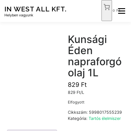
Tovább
IN WEST ALL KFT.
a
0 Ft
Menü
tartalomhoz
Helyben vagyunk
FÓKUSZ ÉLELMISZER
TÓPART ABC
Kunsági
Éden
NEMZETI DOHÁNYBOLT
SZOLGÁLTATÁSOK
napraforgó
olaj 1L
KAPCSOLAT
WEB SHOP
829
Ft
829 Ft/L
Elfogyott
Cikkszám:
5998017555239
Kategória:
Tartós élelmiszer