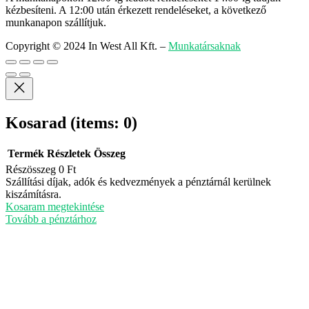
kézbesíteni. A 12:00 után érkezett rendeléseket, a következő
munkanapon szállítjuk.
Copyright © 2024 In West All Kft.
–
Munkatársaknak
Kosarad
(items: 0)
Termék
Részletek
Összeg
Részösszeg
0 Ft
Termékek
Szállítási díjak, adók és kedvezmények a pénztárnál kerülnek
kiszámításra.
a
Kosaram megtekintése
kosárban
Tovább a pénztárhoz