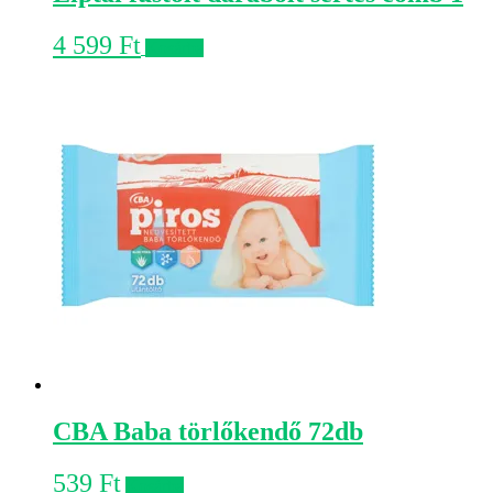
4 599
Ft
Kosárba
CBA Baba törlőkendő 72db
539
Ft
Kosárba