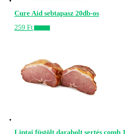
Cure Aid sebtapasz 20db-os
259
Ft
Kosárba
Liptai füstölt darabolt sertés comb 1