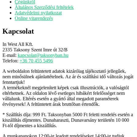
Cégünkről
Általános Szerződési feltételek
Adatvédelmi nyilatkozat
Online vitarendezés
Kapcsolat
In West All Kft.
2335 Taksony Szent Imre út 32/B
E-mail:
kapcsolat@taksonyban.hu
Telefon:
+36 70 455 5496
A weboldalon feltüntetett adatok kizárólag tájékoztató jellegűek,
nem minősülnek ajánlattételnek. Az ár és szállítási idő változás jogát
fenntartjuk!
A termékeknél megjelenített képek csak illusztrációk, a valóságtól
eltérhetnek. Az oldalon lévő esetleges hibákért felelősséget nem
vállalunk. Eltérés esetén a gyártó által megadott paraméterek
érvényesek! A feltüntetett árak bruttóban értendők.
* Szállítás díja: 999 Ft. Taksonyban 5000 Ft feletti rendelés esetén a
kiszállítás díjmentes. Dunaharaszti, Dunavarsány területén 10 000
Ft-tól díjmentes a kiszállítás.
A munkanapokon 12:00-ig leadott rendeléseket 14:00-ig tudjuk