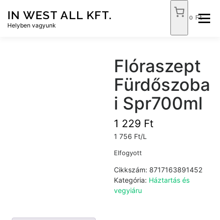
Tovább
IN WEST ALL KFT.
a
0 Ft
Menü
tartalomhoz
Helyben vagyunk
FÓKUSZ ÉLELMISZER
TÓPART ABC
Flóraszept
Fürdőszoba
NEMZETI DOHÁNYBOLT
SZOLGÁLTATÁSOK
i Spr700ml
1 229
Ft
KAPCSOLAT
WEB SHOP
1 756 Ft/L
Elfogyott
Cikkszám:
8717163891452
Kategória:
Háztartás és
vegyiáru