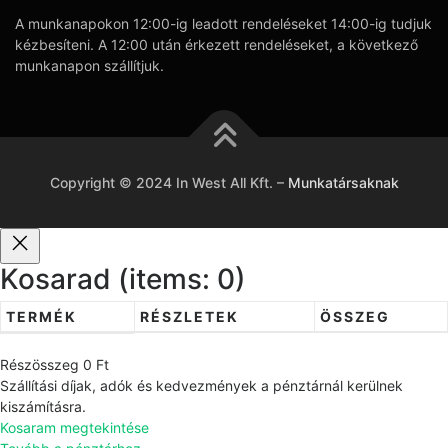
A munkanapokon 12:00-ig leadott rendeléseket 14:00-ig tudjuk
kézbesíteni. A 12:00 után érkezett rendeléseket, a következő
munkanapon szállítjuk.
Copyright © 2024 In West All Kft.
–
Munkatársaknak
Kosarad
(items: 0)
TERMÉK
RÉSZLETEK
ÖSSZEG
T
Részösszeg
0 Ft
e
Szállítási díjak, adók és kedvezmények a pénztárnál kerülnek
r
kiszámításra.
Kosaram megtekintése
m