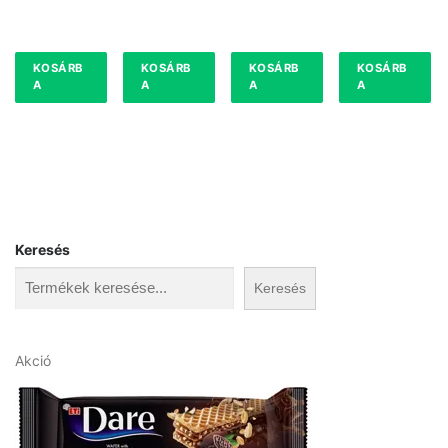
KOSÁRB
KOSÁRB
KOSÁRB
KOSÁRB
A
A
A
A
Keresés
Keresés
A
Akció
k
c
i
ó