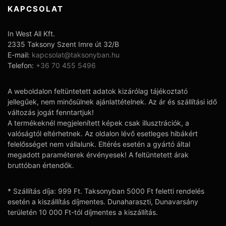
KAPCSOLAT
In West All Kft.
2335 Taksony Szent Imre út 32/B
E-mail:
kapcsolat@taksonyban.hu
Telefon:
+36 70 455 5496
A weboldalon feltüntetett adatok kizárólag tájékoztató
jellegűek, nem minősülnek ajánlattételnek. Az ár és szállítási idő
változás jogát fenntartjuk!
A termékeknél megjelenített képek csak illusztrációk, a
valóságtól eltérhetnek. Az oldalon lévő esetleges hibákért
felelősséget nem vállalunk. Eltérés esetén a gyártó által
megadott paraméterek érvényesek! A feltüntetett árak
bruttóban értendők.
* Szállítás díja: 999 Ft. Taksonyban 5000 Ft feletti rendelés
esetén a kiszállítás díjmentes. Dunaharaszti, Dunavarsány
területén 10 000 Ft-tól díjmentes a kiszállítás.