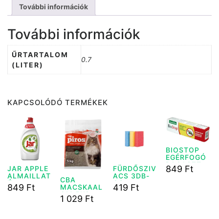
További információk
További információk
ŰRTARTALOM
0.7
(LITER)
KAPCSOLÓDÓ TERMÉKEK
BIOSTOP
EGÉRFOGÓ
RAGASZTÓ
849
Ft
JAR APPLE
FÜRDŐSZIV
135 G
ALMAILLAT
ACS 3DB-
CBA
Ú
OS
849
Ft
419
Ft
MACSKAAL
MOSÓGATÓ
OM 5KG
1 029
Ft
SZER 450
ML