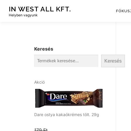
Tovább
IN WEST ALL KFT.
a
FÓKUS
Helyben vagyunk
tartalomhoz
Keresés
Keresés
A
Akció
k
c
i
ó
s
Dare ostya kakaókrémes tölt. 29g
t
e
179
Ft
r