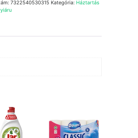
zám:
7322540530315
Kategória:
Háztartás
yiáru
iség