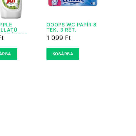
APPLE
OOOPS WC PAPÍR 8
ILLATÚ
TEK. 3 RÉT.
GATÓSZER
Ft
1 099
Ft
ML
ÁRBA
KOSÁRBA