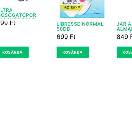
LTRA
MOSOGATÓPOR
ACSKÓS 500G
899
Ft
LIBRESSE NORMAL
JAR 
50DB
ALMA
MOSÓ
699
Ft
849
450 
KOSÁRBA
KOSÁRBA
KOS