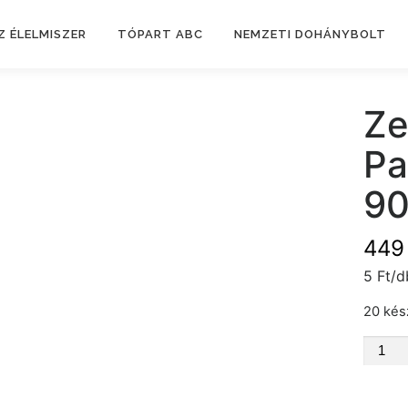
Z ÉLELMISZER
TÓPART ABC
NEMZETI DOHÁNYBOLT
Z
Pa
90
44
5 Ft/d
20 kés
Zewa
Papír
90db