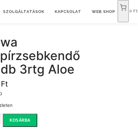
0 Ft
SZOLGÁLTATÁSOK
KAPCSOLAT
WEB SHOP
ewa
pírzsebkendő
db 3rtg Aloe
9
Ft
b
zleten
KOSÁRBA
zsebkendő