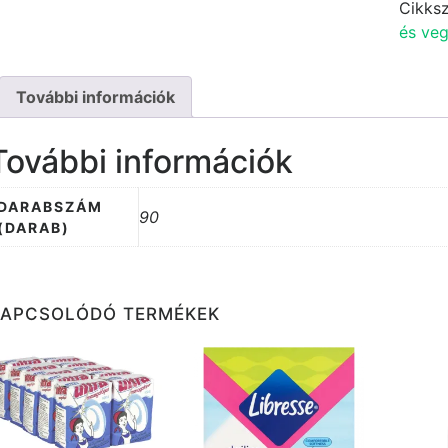
3rtg
Cikks
Aloe
és veg
menny
További információk
További információk
DARABSZÁM
90
(DARAB)
KAPCSOLÓDÓ TERMÉKEK