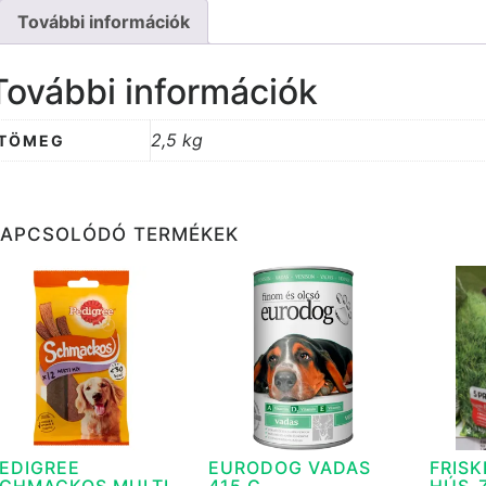
További információk
További információk
2,5 kg
TÖMEG
KAPCSOLÓDÓ TERMÉKEK
EDIGREE
EURODOG VADAS
FRISK
CHMACKOS MULTI
415 G
HÚS-