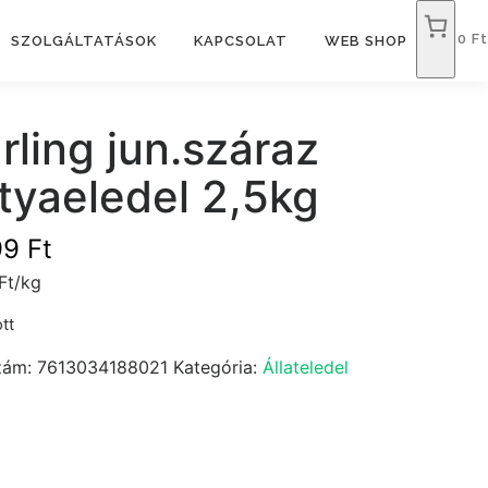
0 Ft
SZOLGÁLTATÁSOK
KAPCSOLAT
WEB SHOP
rling jun.száraz
tyaeledel 2,5kg
99
Ft
Ft/kg
tt
zám:
7613034188021
Kategória:
Állateledel