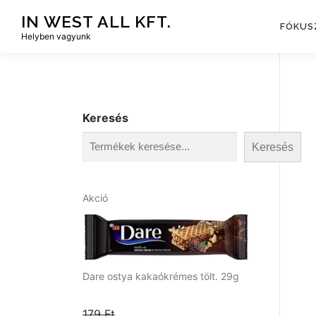
Tovább
IN WEST ALL KFT.
a
FÓKUS
Helyben vagyunk
tartalomhoz
Keresés
Keresés
A
Akció
k
c
i
ó
s
Dare ostya kakaókrémes tölt. 29g
t
e
179
Ft
r