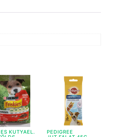
IES KUTYAEL.
PEDIGREE
ZÖLDS
JUT.FALAT 45G