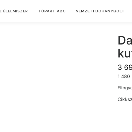
Z ÉLELMISZER
TÓPART ABC
NEMZETI DOHÁNYBOLT
Da
ku
3 6
1 480 
Elfogyo
Cikks