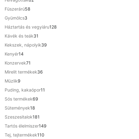
k
t
é
2
2
t
m
2
e
5
Füszerárú
58
k
5
9
e
é
t
r
8
9
r
3
Gyümölcs
3
k
e
m
t
F
m
t
r
1
Háztartás és vegyiáru
128
é
e
F
t
é
e
m
2
k
r
t
.
3
Kávék és teák
31
k
r
é
8
m
.
1
m
3
Kekszek, nápolyik
39
k
t
é
t
é
9
e
1
Kenyér
14
k
e
k
t
r
4
r
7
Konzervek
71
e
m
t
m
1
r
3
Mirelit termékek
36
é
e
é
t
m
6
k
r
9
Müzlik
9
k
e
é
t
m
t
r
1
Puding, kakaópor
11
k
e
é
e
m
1
r
6
Sós termékek
69
k
r
é
t
m
9
m
1
Sütemények
18
k
e
é
t
é
8
r
1
Szeszesitalok
181
k
e
k
t
m
8
r
1
Tartós élelmiszer
149
e
é
1
m
4
r
1
Tej, tejtermékek
110
k
t
é
9