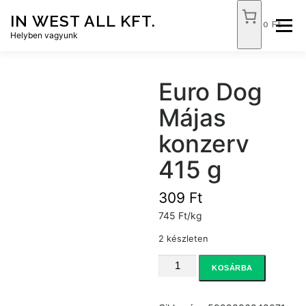
Tovább
IN WEST ALL KFT.
a
0 Ft
Menü
tartalomhoz
Helyben vagyunk
FÓKUSZ ÉLELMISZER
TÓPART ABC
Euro Dog
Májas
NEMZETI DOHÁNYBOLT
SZOLGÁLTATÁSOK
konzerv
415 g
KAPCSOLAT
WEB SHOP
309
Ft
745 Ft/kg
2 készleten
Euro
KOSÁRBA
Dog
Májas
konzerv