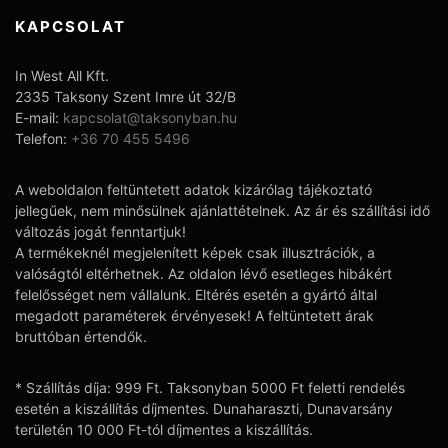
KAPCSOLAT
In West All Kft.
2335 Taksony Szent Imre út 32/B
E-mail:
kapcsolat@taksonyban.hu
Telefon:
+36 70 455 5496
A weboldalon feltüntetett adatok kizárólag tájékoztató
jellegűek, nem minősülnek ajánlattételnek. Az ár és szállítási idő
változás jogát fenntartjuk!
A termékeknél megjelenített képek csak illusztrációk, a
valóságtól eltérhetnek. Az oldalon lévő esetleges hibákért
felelősséget nem vállalunk. Eltérés esetén a gyártó által
megadott paraméterek érvényesek! A feltüntetett árak
bruttóban értendők.
* Szállítás díja: 999 Ft. Taksonyban 5000 Ft feletti rendelés
esetén a kiszállítás díjmentes. Dunaharaszti, Dunavarsány
területén 10 000 Ft-tól díjmentes a kiszállítás.