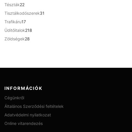
m
1
e
2
Tészták
22
k
t
é
0
r
2
e
3
Tisztálkodószerek
31
k
t
m
t
r
1
e
1
Trafikáru
17
é
e
m
t
r
7
k
r
2
Üditőitalok
218
é
e
m
t
m
1
k
r
2
Zöldségek
28
é
e
é
8
m
8
k
r
k
t
é
t
m
e
k
e
é
r
r
k
m
m
é
é
k
k
INFORMÁCIÓK
Cégünkről
Általános Szerződési feltételek
Adatvédelmi nyilatkozat
Online vitarendezés