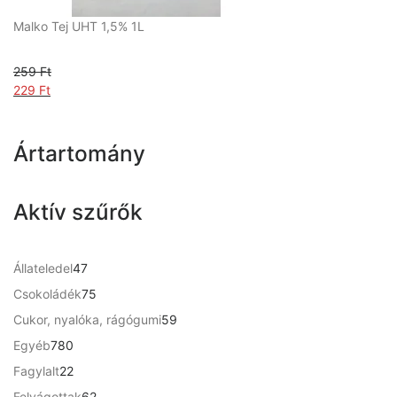
:
1
Malko Tej UHT 1,5% 1L
5
9
1
9
9
259
Ft
F
O
229
Ft
F
t
r
C
t
.
i
u
.
g
r
Ártartomány
i
r
n
e
a
n
Aktív szűrők
l
t
p
p
r
r
4
Állateledel
47
i
i
7
7
c
c
Csokoládék
75
t
5
e
e
5
Cukor, nyalóka, rágógumi
59
e
t
w
i
9
r
7
Egyéb
780
e
a
s
t
m
8
r
s
:
2
Fagylalt
22
e
é
0
m
:
2
2
r
6
Felvágottak
62