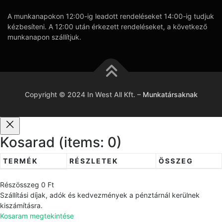
A munkanapokon 12:00-ig leadott rendeléseket 14:00-ig tudjuk
kézbesíteni. A 12:00 után érkezett rendeléseket, a következő
munkanapon szállítjuk.
Copyright © 2024 In West All Kft.
–
Munkatársaknak
Kosarad
(items: 0)
TERMÉK
RÉSZLETEK
ÖSSZEG
T
Részösszeg
0 Ft
e
Szállítási díjak, adók és kedvezmények a pénztárnál kerülnek
r
kiszámításra.
Kosaram megtekintése
m