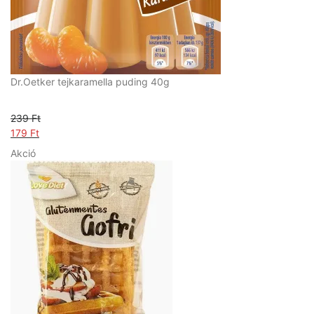
:
1
2
5
0
9
9
F
F
t
Dr.Oetker tejkaramella puding 40g
t
.
.
239
Ft
O
179
Ft
r
C
A
Akció
i
u
k
g
r
c
i
r
i
n
e
ó
a
n
s
l
t
t
p
p
e
r
r
r
i
i
m
c
c
é
e
e