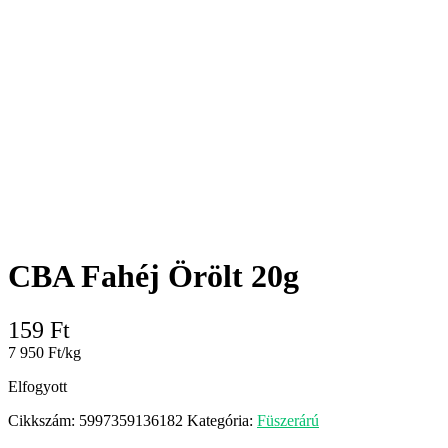
CBA Fahéj Örölt 20g
159
Ft
7 950 Ft/kg
Elfogyott
Cikkszám:
5997359136182
Kategória:
Füszerárú