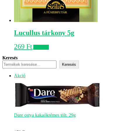
Lucullus tárkony 5g
269
Ft
Kosárba
Keresés
Keresés
Akciós
Akció
termék
Dare ostya kakaókrémes tölt. 29g