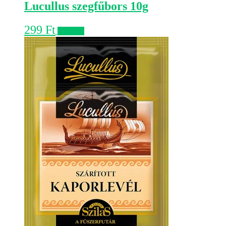
Lucullus szegfűbors 10g
299
Ft
Kosárba