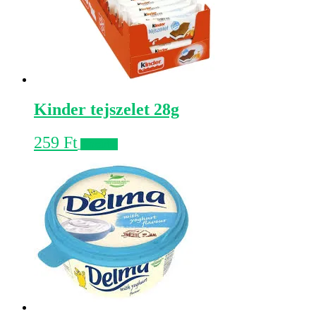
Kinder tejszelet 28g
259
Ft
Kosárba