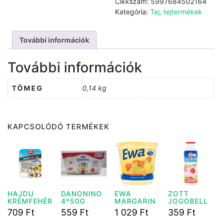
Cikkszám:
5997684502164
téliszalám
Kategória:
Tej, tejtermékek
mennyiség
További információk
További információk
TÖMEG
0,14 kg
KAPCSOLÓDÓ TERMÉKEK
HAJDU
DANONINO
EWA
ZOTT
KRÉMFEHÉR
4*50G
MARGARIN
JOGOBELL
SAJT 185G
1KG
A
709
Ft
559
Ft
1 029
Ft
359
Ft
MEGGY/MÁ