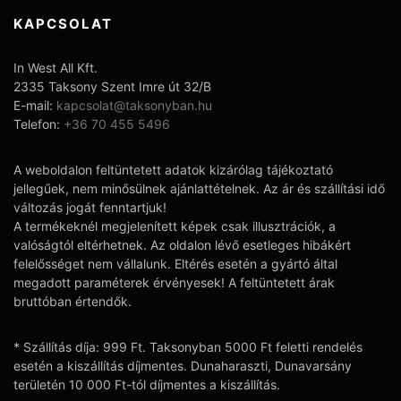
KAPCSOLAT
In West All Kft.
2335 Taksony Szent Imre út 32/B
E-mail:
kapcsolat@taksonyban.hu
Telefon:
+36 70 455 5496
A weboldalon feltüntetett adatok kizárólag tájékoztató
jellegűek, nem minősülnek ajánlattételnek. Az ár és szállítási idő
változás jogát fenntartjuk!
A termékeknél megjelenített képek csak illusztrációk, a
valóságtól eltérhetnek. Az oldalon lévő esetleges hibákért
felelősséget nem vállalunk. Eltérés esetén a gyártó által
megadott paraméterek érvényesek! A feltüntetett árak
bruttóban értendők.
* Szállítás díja: 999 Ft. Taksonyban 5000 Ft feletti rendelés
esetén a kiszállítás díjmentes. Dunaharaszti, Dunavarsány
területén 10 000 Ft-tól díjmentes a kiszállítás.