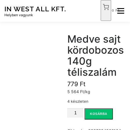
Tovább
IN WEST ALL KFT.
a
0 Ft
Menü
tartalomhoz
Helyben vagyunk
FÓKUSZ ÉLELMISZER
TÓPART ABC
Medve sajt
kördobozos
NEMZETI DOHÁNYBOLT
SZOLGÁLTATÁSOK
140g
téliszalám
KAPCSOLAT
WEB SHOP
779
Ft
5 564 Ft/kg
4 készleten
Medve
KOSÁRBA
sajt
kördobozos
140g