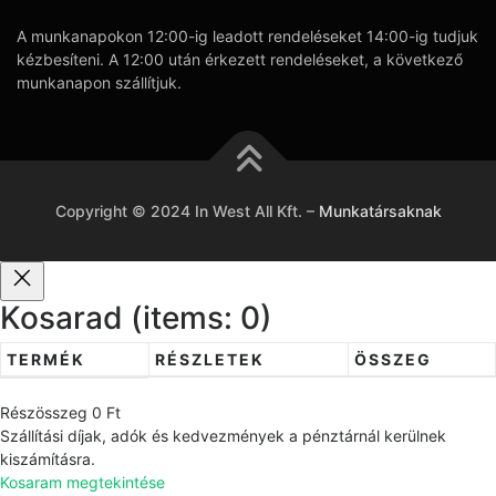
A munkanapokon 12:00-ig leadott rendeléseket 14:00-ig tudjuk
kézbesíteni. A 12:00 után érkezett rendeléseket, a következő
munkanapon szállítjuk.
Copyright © 2024 In West All Kft.
–
Munkatársaknak
Kosarad
(items: 0)
TERMÉK
RÉSZLETEK
ÖSSZEG
T
Részösszeg
0 Ft
e
Szállítási díjak, adók és kedvezmények a pénztárnál kerülnek
r
kiszámításra.
Kosaram megtekintése
m