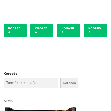
LNA
IVÓJOG
250G
KOSÁRB
KOSÁRB
KOSÁRB
KOSÁRB
A
A
A
A
Keresés
Keresés
A
Akció
k
c