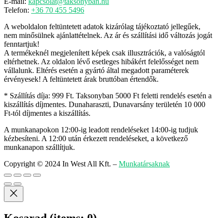
E-mail:
kapcsolat@taksonyban.hu
Telefon:
+36 70 455 5496
A weboldalon feltüntetett adatok kizárólag tájékoztató jellegűek,
nem minősülnek ajánlattételnek. Az ár és szállítási idő változás jogát
fenntartjuk!
A termékeknél megjelenített képek csak illusztrációk, a valóságtól
eltérhetnek. Az oldalon lévő esetleges hibákért felelősséget nem
vállalunk. Eltérés esetén a gyártó által megadott paraméterek
érvényesek! A feltüntetett árak bruttóban értendők.
* Szállítás díja: 999 Ft. Taksonyban 5000 Ft feletti rendelés esetén a
kiszállítás díjmentes. Dunaharaszti, Dunavarsány területén 10 000
Ft-tól díjmentes a kiszállítás.
A munkanapokon 12:00-ig leadott rendeléseket 14:00-ig tudjuk
kézbesíteni. A 12:00 után érkezett rendeléseket, a következő
munkanapon szállítjuk.
Copyright © 2024 In West All Kft.
–
Munkatársaknak
Kosarad
(items: 0)