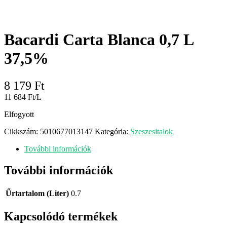
Bacardi Carta Blanca 0,7 L
37,5%
8 179
Ft
11 684 Ft/L
Elfogyott
Cikkszám:
5010677013147
Kategória:
Szeszesitalok
További információk
További információk
Űrtartalom (Liter)
0.7
Kapcsolódó termékek