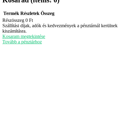
Termék
Részletek
Összeg
Részösszeg
0 Ft
Termékek
Szállítási díjak, adók és kedvezmények a pénztárnál kerülnek
kiszámításra.
a
Kosaram megtekintése
kosárban
Tovább a pénztárhoz